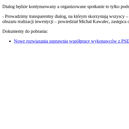
Dialog będzie kontynuowany a organizowane spotkanie to tylko po
- Prowadzimy transparentny dialog, na którym skorzystają wszyscy –
obszaru realizacji inwestycji – powiedział Michał Kawalec, zastęp
Dokumenty do pobrania:
Nowe rozwiązania usprawnią współpracę wykonawców z PSE -