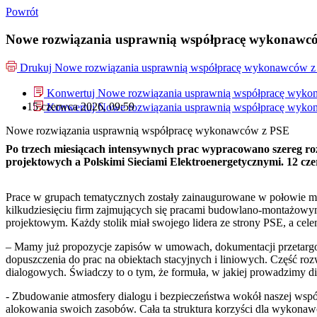
Powrót
Nowe rozwiązania usprawnią współpracę wykonawc
Drukuj
Nowe rozwiązania usprawnią współpracę wykonawców 
Konwertuj Nowe rozwiązania usprawnią współpracę wyk
15 czerwca 2026, 09:59
Konwertuj Nowe rozwiązania usprawnią współpracę wyk
Nowe rozwiązania usprawnią współpracę wykonawców z PSE
Po trzech miesiącach intensywnych prac wypracowano szereg 
projektowych a Polskimi Sieciami Elektroenergetycznymi. 12 c
Prace w grupach tematycznych zostały zainaugurowane w połowie m
kilkudziesięciu firm zajmujących się pracami budowlano-montażowym
projektowym. Każdy stolik miał swojego lidera ze strony PSE, a cele
– Mamy już propozycje zapisów w umowach, dokumentacji przetargowe
dopuszczenia do prac na obiektach stacyjnych i liniowych. Część ro
dialogowych. Świadczy to o tym, że formuła, w jakiej prowadzimy di
- Zbudowanie atmosfery dialogu i bezpieczeństwa wokół naszej wspó
alokowania swoich zasobów. Cała ta struktura korzyści dla wykona