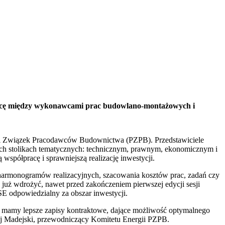
racę między wykonawcami prac budowlano-montażowych i
ski Związek Pracodawców Budownictwa (PZPB). Przedstawiciele
rech stolikach tematycznych: technicznym, prawnym, ekonomicznym i
współpracę i sprawniejszą realizację inwestycji.
 harmonogramów realizacyjnych, szacowania kosztów prac, zadań czy
 już wdrożyć, nawet przed zakończeniem pierwszej edycji sesji
SE odpowiedzialny za obszar inwestycji.
go mamy lepsze zapisy kontraktowe, dające możliwość optymalnego
żej Madejski, przewodniczący Komitetu Energii PZPB.