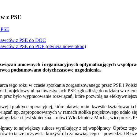
ów z PSE
z PSE
onawców z PSE do
DOC
onawców z PSE do
PDF
(otwiera nowe okno)
rozwiązań umownych i organizacyjnych optymalizujących współp
zerwca podsumowano dotychczasowe uzgodnienia.
arca tego roku w czasie spotkania zorganizowanego przez PSE i Pol
i i projektowymi na inwestycjach PSE zgłosili się do udziału w czte
m prac było wypracowanie rozwiązań, które pozwolą na efektywniejszą 
j i praktyce operacyjnej, które ułatwią m.in. kwestie kształtowania
związań np. zaproponowanych w ramach stolika projektowego udało się
alog działa i jest skuteczna – mówi Włodzimierz Mucha, wiceprezes P
łpracy to największy sukces wynikający z tej współpracy. Oprócz te
wców to także oczywista korzyść dla zamawiającego – powiedział Bła