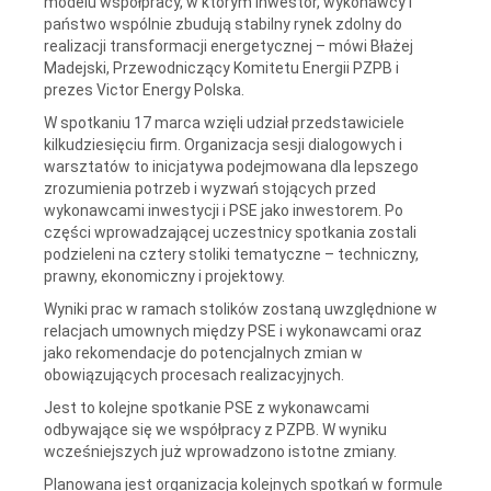
modelu współpracy, w którym inwestor, wykonawcy i
państwo wspólnie zbudują stabilny rynek zdolny do
realizacji transformacji energetycznej – mówi Błażej
Madejski, Przewodniczący Komitetu Energii PZPB i
prezes Victor Energy Polska.
W spotkaniu 17 marca wzięli udział przedstawiciele
kilkudziesięciu firm. Organizacja sesji dialogowych i
warsztatów to inicjatywa podejmowana dla lepszego
zrozumienia potrzeb i wyzwań stojących przed
wykonawcami inwestycji i PSE jako inwestorem. Po
części wprowadzającej uczestnicy spotkania zostali
podzieleni na cztery stoliki tematyczne – techniczny,
prawny, ekonomiczny i projektowy.
Wyniki prac w ramach stolików zostaną uwzględnione w
relacjach umownych między PSE i wykonawcami oraz
jako rekomendacje do potencjalnych zmian w
obowiązujących procesach realizacyjnych.
Jest to kolejne spotkanie PSE z wykonawcami
odbywające się we współpracy z PZPB. W wyniku
wcześniejszych już wprowadzono istotne zmiany.
Planowana jest organizacja kolejnych spotkań w formule