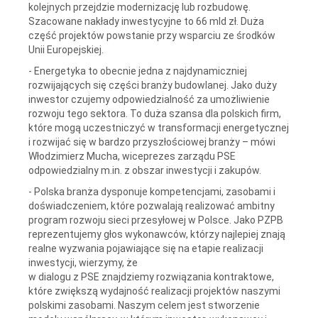
kolejnych przejdzie modernizację lub rozbudowę.
Szacowane nakłady inwestycyjne to 66 mld zł. Duża
część projektów powstanie przy wsparciu ze środków
Unii Europejskiej.
- Energetyka to obecnie jedna z najdynamiczniej
rozwijających się części branży budowlanej. Jako duży
inwestor czujemy odpowiedzialność za umożliwienie
rozwoju tego sektora. To duża szansa dla polskich firm,
które mogą uczestniczyć w transformacji energetycznej
i rozwijać się w bardzo przyszłościowej branży – mówi
Włodzimierz Mucha, wiceprezes zarządu PSE
odpowiedzialny m.in. z obszar inwestycji i zakupów.
- Polska branża dysponuje kompetencjami, zasobami i
doświadczeniem, które pozwalają realizować ambitny
program rozwoju sieci przesyłowej w Polsce. Jako PZPB
reprezentujemy głos wykonawców, którzy najlepiej znają
realne wyzwania pojawiające się na etapie realizacji
inwestycji, wierzymy, że
w dialogu z PSE znajdziemy rozwiązania kontraktowe,
które zwiększą wydajność realizacji projektów naszymi
polskimi zasobami. Naszym celem jest stworzenie