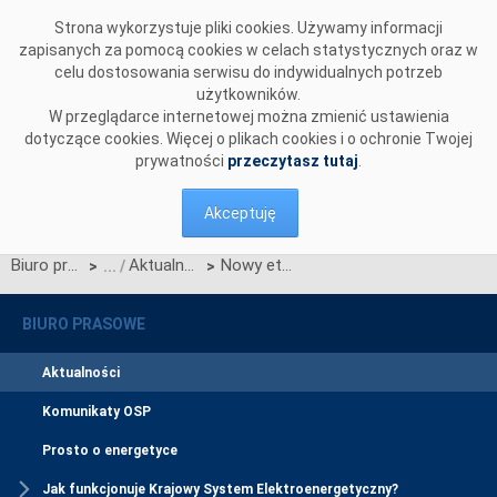
Przejdź do komentarzy
Strona wykorzystuje pliki cookies. Używamy informacji
zapisanych za pomocą cookies w celach statystycznych oraz w
celu dostosowania serwisu do indywidualnych potrzeb
użytkowników.
W przeglądarce internetowej można zmienić ustawienia
dotyczące cookies. Więcej o plikach cookies i o ochronie Twojej
prywatności
przeczytasz tutaj
.
Akceptuję
Biuro prasowe
Aktualności
Nowy etap współpracy PSE z wykonawcami
>
>
BIURO PRASOWE
Aktualności
Komunikaty OSP
Prosto o energetyce
Jak funkcjonuje Krajowy System Elektroenergetyczny?