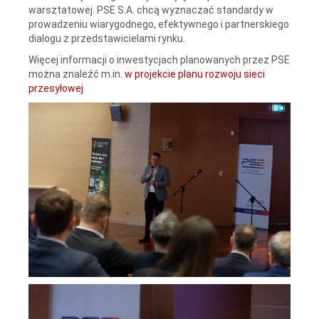
warsztatowej. PSE S.A. chcą wyznaczać standardy w
prowadzeniu wiarygodnego, efektywnego i partnerskiego
dialogu z przedstawicielami rynku.
Więcej informacji o inwestycjach planowanych przez PSE
można znaleźć m.in.
w projekcie planu rozwoju sieci
przesyłowej
.