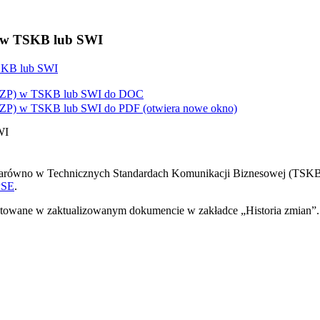
) w TSKB lub SWI
TSKB lub SWI
(RZP) w TSKB lub SWI do
DOC
(RZP) w TSKB lub SWI do
PDF
(otwiera nowe okno)
WI
arówno w Technicznych Standardach Komunikacji Biznesowej (TSKB),
PSE
.
listowane w zaktualizowanym dokumencie w zakładce „Historia zmian”.