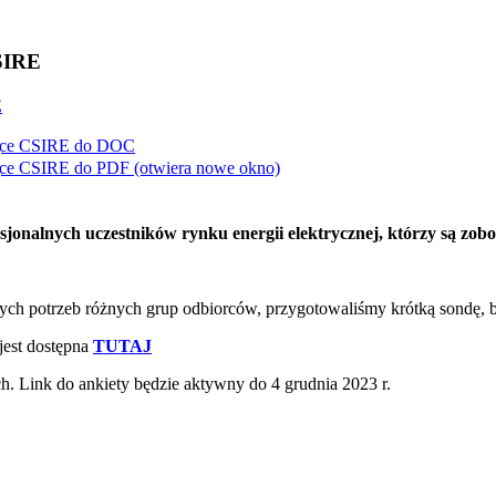
CSIRE
E
ące CSIRE do
DOC
ące CSIRE do
PDF
(otwiera nowe okno)
jonalnych uczestników rynku energii elektrycznej, którzy są zob
nych potrzeb różnych grup odbiorców, przygotowaliśmy krótką sondę, 
jest dostępna
TUTAJ
. Link do ankiety będzie aktywny do 4 grudnia 2023 r.