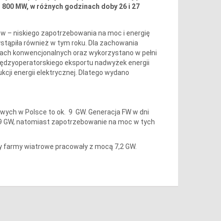
o 800 MW, w różnych godzinach doby 26 i 27
w – niskiego zapotrzebowania na moc i energię
ystąpiła również w tym roku. Dla zachowania
kach konwencjonalnych oraz wykorzystano w pełni
ędzyoperatorskiego eksportu nadwyżek energii
cji energii elektrycznej. Dlatego wydano
owych w Polsce to ok. 9 GW. Generacja FW w dni
 5,9 GW, natomiast zapotrzebowanie na moc w tych
dy farmy wiatrowe pracowały z mocą 7,2 GW.