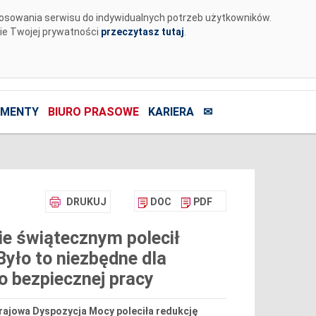
tosowania serwisu do indywidualnych potrzeb użytkowników.
nie Twojej prywatności
przeczytasz tutaj
.
MENTY
BIURO PRASOWE
KARIERA
✉
DRUKUJ
DOC
PDF
e świątecznym polecił
Było to niezbędne dla
o bezpiecznej pracy
Krajowa Dyspozycja Mocy poleciła redukcję