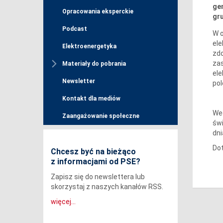
gen
Opracowania eksperckie
gru
Podcast
W o
ele
Elektroenergetyka
zdo
zas
Materiały do pobrania
ele
Newsletter
pol
Kontakt dla mediów
Wed
Zaangażowanie społeczne
świ
dni
Dot
Chcesz być na bieżąco
z informacjami od PSE?
Zapisz się do newslettera lub
skorzystaj z naszych kanałów RSS.
więcej...