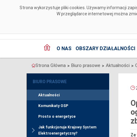
Przejdź do komentarzy
Strona wykorzystuje pliki cookies. Używamy informacji za
W przeglądarce internetowej można zmien
O NAS
OBSZARY DZIAŁALNOŚCI
Strona Główna
Biuro prasowe
Aktualności
>
>
>
BIURO PRASOWE
2
Aktualności
O
Komunikaty OSP
o
Prosto o energetyce
z
Jak funkcjonuje Krajowy System
Elektroenergetyczny?
Ze 