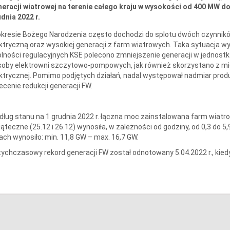
eracji wiatrowej na terenie całego kraju w wysokości od 400 MW d
dnia 2022 r.
kresie Bożego Narodzenia często dochodzi do splotu dwóch czynnikó
ktryczną oraz wysokiej generacji z farm wiatrowych. Taka sytuacja w
lności regulacyjnych KSE polecono zmniejszenie generacji w jednost
oby elektrowni szczytowo-pompowych, jak również skorzystano z mi
ktrycznej. Pomimo podjętych działań, nadal występował nadmiar produk
ecenie redukcji generacji FW.
ług stanu na 1 grudnia 2022 r. łączna moc zainstalowana farm wiatr
ąteczne (25.12 i 26.12) wynosiła, w zależności od godziny, od 0,3 do
ach wynosiło: min. 11,8 GW – max. 16,7 GW.
ychczasowy rekord generacji FW został odnotowany 5.04.2022 r., kie