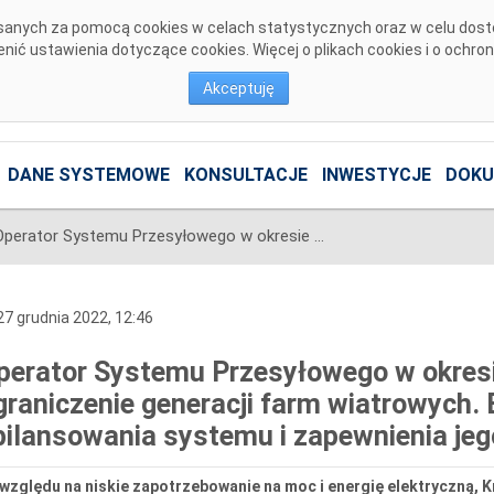
pisanych za pomocą cookies w celach statystycznych oraz w celu dos
ić ustawienia dotyczące cookies. Więcej o plikach cookies i o ochro
Akceptuję
DANE SYSTEMOWE
KONSULTACJE
INWESTYCJE
DOKU
Operator Systemu Przesyłowego w okresie świątecznym polecił ograniczenie generacji farm wiatrowych. Było to niezbędne dla zbilansowania systemu i zapewnienia jego bezpiecznej pracy
7 grudnia 2022, 12:46
perator Systemu Przesyłowego w okresi
graniczenie generacji farm wiatrowych. 
bilansowania systemu i zapewnienia jeg
względu na niskie zapotrzebowanie na moc i energię elektryczną, 