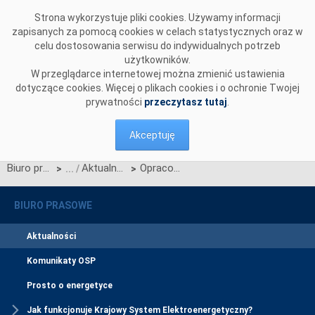
Przejdź do komentarzy
Strona wykorzystuje pliki cookies. Używamy informacji
zapisanych za pomocą cookies w celach statystycznych oraz w
celu dostosowania serwisu do indywidualnych potrzeb
użytkowników.
W przeglądarce internetowej można zmienić ustawienia
dotyczące cookies. Więcej o plikach cookies i o ochronie Twojej
prywatności
przeczytasz tutaj
.
Akceptuję
Biuro prasowe
Aktualności
Opracowanie Planu Koordynacyjnego Rocznego na 2008, 2009 i 2010 r.
>
>
BIURO PRASOWE
Aktualności
Komunikaty OSP
Prosto o energetyce
Jak funkcjonuje Krajowy System Elektroenergetyczny?