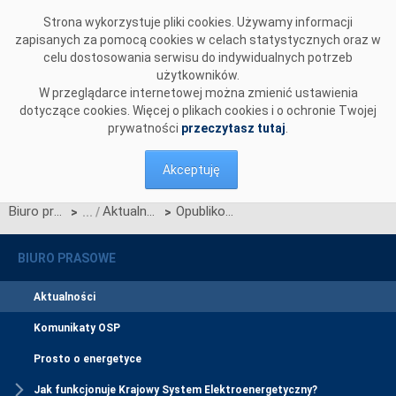
Przejdź do komentarzy
Strona wykorzystuje pliki cookies. Używamy informacji
zapisanych za pomocą cookies w celach statystycznych oraz w
celu dostosowania serwisu do indywidualnych potrzeb
użytkowników.
W przeglądarce internetowej można zmienić ustawienia
dotyczące cookies. Więcej o plikach cookies i o ochronie Twojej
prywatności
przeczytasz tutaj
.
Akceptuję
Biuro prasowe
Aktualności
Opublikowaliśmy wstępne wyniki aukcji głównej na rok dostaw 2030
>
>
BIURO PRASOWE
Aktualności
Komunikaty OSP
Prosto o energetyce
Jak funkcjonuje Krajowy System Elektroenergetyczny?