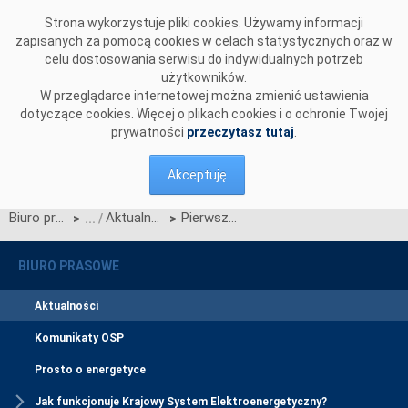
Przejdź do komentarzy
Strona wykorzystuje pliki cookies. Używamy informacji
zapisanych za pomocą cookies w celach statystycznych oraz w
celu dostosowania serwisu do indywidualnych potrzeb
użytkowników.
W przeglądarce internetowej można zmienić ustawienia
dotyczące cookies. Więcej o plikach cookies i o ochronie Twojej
prywatności
przeczytasz tutaj
.
Akceptuję
Biuro prasowe
Aktualności
Pierwsza z linii 400 kV wyprowadzających moc z morskich farm wiatrowych z pozwoleniem na budowę
>
>
BIURO PRASOWE
Aktualności
Komunikaty OSP
Prosto o energetyce
Jak funkcjonuje Krajowy System Elektroenergetyczny?