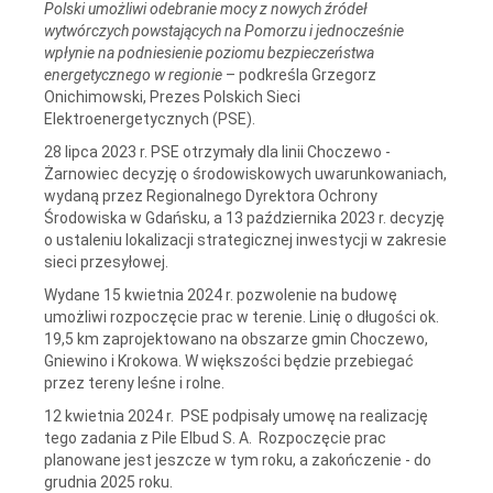
Polski umożliwi odebranie mocy z nowych źródeł
wytwórczych powstających na Pomorzu i jednocześnie
wpłynie na podniesienie poziomu bezpieczeństwa
energetycznego w regionie
– podkreśla Grzegorz
Onichimowski, Prezes Polskich Sieci
Elektroenergetycznych (PSE).
28 lipca 2023 r. PSE otrzymały dla linii Choczewo -
Żarnowiec decyzję o środowiskowych uwarunkowaniach,
wydaną przez Regionalnego Dyrektora Ochrony
Środowiska w Gdańsku, a 13 października 2023 r. decyzję
o ustaleniu lokalizacji strategicznej inwestycji w zakresie
sieci przesyłowej.
Wydane 15 kwietnia 2024 r. pozwolenie na budowę
umożliwi rozpoczęcie prac w terenie. Linię o długości ok.
19,5 km zaprojektowano na obszarze gmin Choczewo,
Gniewino i Krokowa. W większości będzie przebiegać
przez tereny leśne i rolne.
12 kwietnia 2024 r. PSE podpisały umowę na realizację
tego zadania z Pile Elbud S. A. Rozpoczęcie prac
planowane jest jeszcze w tym roku, a zakończenie - do
grudnia 2025 roku.