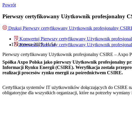
Powrót
Pierwszy certyfikowany Użytkownik profesjonalny 
Drukuj
Pierwszy certyfikowany Użytkownik profesjonalny CSIR
Konwertuj Pierwszy certyfikowany Użytkownik profesjona
17 czerwca 2025, 11:54
Konwertuj Pierwszy certyfikowany Użytkownik profesjona
Pierwszy certyfikowany Użytkownik profesjonalny CSIRE – Axpo P
Spółka Axpo Polska jako pierwszy Użytkownik profesjonalny prz
Informacji Rynku Energii (CSIRE). Weryfikacja została przepro
realizacji procesów rynku energii za pośrednictwem CSIRE.
Certyfikacja systemów IT użytkowników dołączających do CSIRE na 
obligatoryjne dla wszystkich organizacji, które na potrzeby wymian