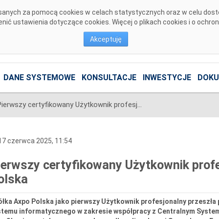
pisanych za pomocą cookies w celach statystycznych oraz w celu dos
ić ustawienia dotyczące cookies. Więcej o plikach cookies i o ochro
Akceptuję
DANE SYSTEMOWE
KONSULTACJE
INWESTYCJE
DOKU
Pierwszy certyfikowany Użytkownik profesjonalny CSIRE – Axpo Polska
7 czerwca 2025, 11:54
ierwszy certyfikowany Użytkownik prof
olska
łka Axpo Polska jako pierwszy Użytkownik profesjonalny przeszła 
stemu informatycznego w zakresie współpracy z Centralnym Systeme