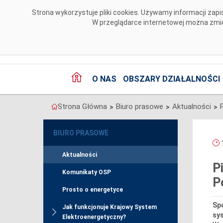
Przejdź do komentarzy
Strona wykorzystuje pliki cookies. Używamy informacji za
W przeglądarce internetowej można zmien
O NAS
OBSZARY DZIAŁALNOŚCI
Strona Główna
Biuro prasowe
Aktualności
>
>
>
BIURO PRASOWE
1
Aktualności
P
Komunikaty OSP
P
Prosto o energetyce
Spó
Jak funkcjonuje Krajowy System
sy
Elektroenergetyczny?