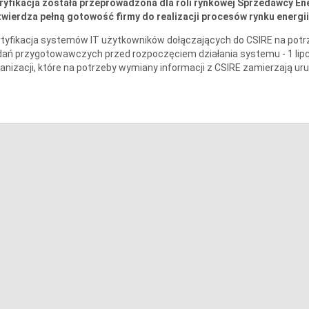
yfikacja została przeprowadzona dla roli rynkowej Sprzedawcy Ene
wierdza pełną gotowość firmy do realizacji procesów rynku energi
tyfikacja systemów IT użytkowników dołączających do CSIRE na potr
ań przygotowawczych przed rozpoczęciem działania systemu - 1 lipca
anizacji, które na potrzeby wymiany informacji z CSIRE zamierzają ur