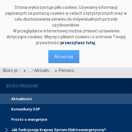
Przejdź do komentarzy
Strona wykorzystuje pliki cookies. Używamy informacji
zapisanych za pomocą cookies w celach statystycznych oraz w
celu dostosowania serwisu do indywidualnych potrzeb
użytkowników.
W przeglądarce internetowej można zmienić ustawienia
dotyczące cookies. Więcej o plikach cookies i o ochronie Twojej
prywatności
przeczytasz tutaj
.
Akceptuję
Biuro prasowe
Aktualności
Pierwszy Nadawca Fizyczny może współpracować z CSIRE
>
>
BIURO PRASOWE
Aktualności
Komunikaty OSP
Prosto o energetyce
Jak funkcjonuje Krajowy System Elektroenergetyczny?