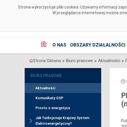
Przejdź do komentarzy
Strona wykorzystuje pliki cookies. Używamy informacji za
W przeglądarce internetowej można zmien
O NAS
OBSZARY DZIAŁALNOŚCI
Strona Główna
Biuro prasowe
Aktualności
>
>
>
BIURO PRASOWE
1
Aktualności
P
Komunikaty OSP
(
Prosto o energetyce
Jak funkcjonuje Krajowy System
Pub
Elektroenergetyczny?
200