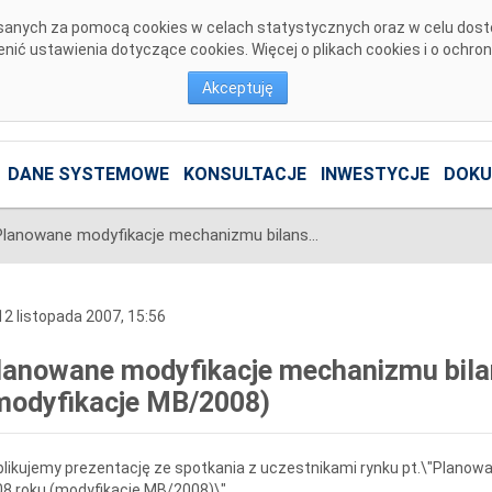
pisanych za pomocą cookies w celach statystycznych oraz w celu dos
ić ustawienia dotyczące cookies. Więcej o plikach cookies i o ochro
Akceptuję
DANE SYSTEMOWE
KONSULTACJE
INWESTYCJE
DOKU
Planowane modyfikacje mechanizmu bilansowania w 2008 roku (modyfikacje MB/2008)
2 listopada 2007, 15:56
lanowane modyfikacje mechanizmu bila
modyfikacje MB/2008)
likujemy prezentację ze spotkania z uczestnikami rynku pt.\"Plano
8 roku (modyfikacje MB/2008)\"