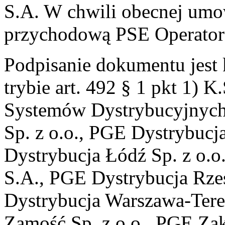
S.A. W chwili obecnej umo
przychodową PSE Operator
Podpisanie dokumentu jest
trybie art. 492 § 1 pkt 1) 
Systemów Dystrybucyjnych
Sp. z o.o., PGE Dystrybuc
Dystrybucja Łódź Sp. z o.o
S.A., PGE Dystrybucja Rze
Dystrybucja Warszawa-Tere
Zamość Sp. z o.o., PGE Za