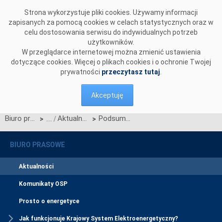
Przejdź do komentarzy
Strona wykorzystuje pliki cookies. Używamy informacji
zapisanych za pomocą cookies w celach statystycznych oraz w
celu dostosowania serwisu do indywidualnych potrzeb
użytkowników.
W przeglądarce internetowej można zmienić ustawienia
dotyczące cookies. Więcej o plikach cookies i o ochronie Twojej
prywatności
przeczytasz tutaj
.
Akceptuję
Biuro prasowe
Aktualności
Podsumowanie działań związanych z wdrożeniem CSIRE – kwiecień 2026
>
>
BIURO PRASOWE
Aktualności
Komunikaty OSP
Prosto o energetyce
Jak funkcjonuje Krajowy System Elektroenergetyczny?