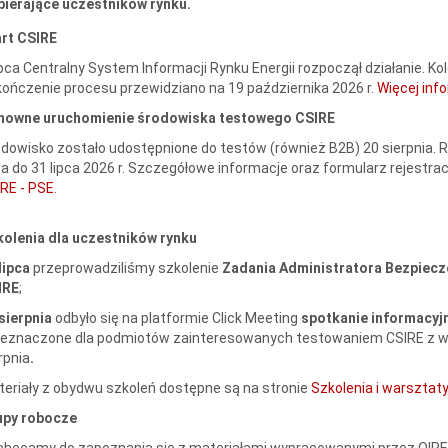
pierające uczestników rynku.
art CSIRE
ipca Centralny System Informacji Rynku Energii rozpoczął działanie. 
ończenie procesu przewidziano na 19 października 2026 r.
Więcej inf
nowne uruchomienie środowiska testowego CSIRE
dowisko zostało udostępnione do testów (również B2B) 20 sierpnia.
a do 31 lipca 2026 r. Szczegółowe informacje oraz formularz rejestra
RE - PSE
.
kolenia dla uczestników rynku
lipca
przeprowadziliśmy szkolenie
Zadania Administratora Bezpiecze
IRE
;
sierpnia
odbyło się na platformie Click Meeting
spotkanie informacy
zeznaczone dla podmiotów zainteresowanych testowaniem CSIRE z w
rpnia
.
eriały z obydwu szkoleń dostępne są na stronie
Szkolenia i warsztaty
upy robocze
hęcamy do zapoznania się z materiałami wypracowanymi przez OIRE 