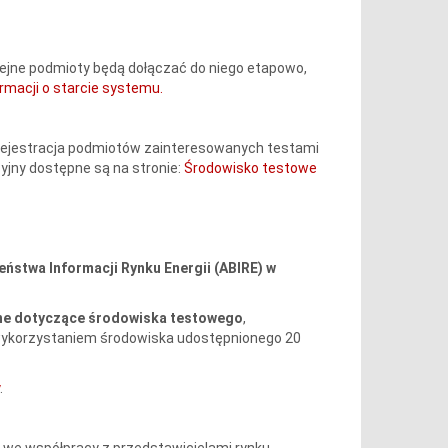
Kolejne podmioty będą dołączać do niego etapowo,
ormacji o starcie systemu.
 Rejestracja podmiotów zainteresowanych testami
cyjny dostępne są na stronie:
Środowisko testowe
ństwa Informacji Rynku Energii (ABIRE) w
jne dotyczące środowiska testowego
,
ykorzystaniem środowiska udostępnionego 20
.
we współpracy z przedstawicielami rynku.