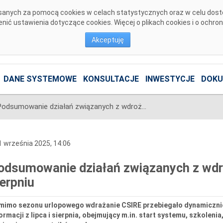
pisanych za pomocą cookies w celach statystycznych oraz w celu dos
ić ustawienia dotyczące cookies. Więcej o plikach cookies i o ochro
Akceptuję
DANE SYSTEMOWE
KONSULTACJE
INWESTYCJE
DOKU
Podsumowanie działań związanych z wdrożeniem CSIRE w lipcu i sierpniu
 września 2025, 14:06
odsumowanie działań związanych z wdro
ierpniu
mimo sezonu urlopowego wdrażanie CSIRE przebiegało dynamicznie
ormacji z lipca i sierpnia, obejmujący m.in. start systemu, szkoleni