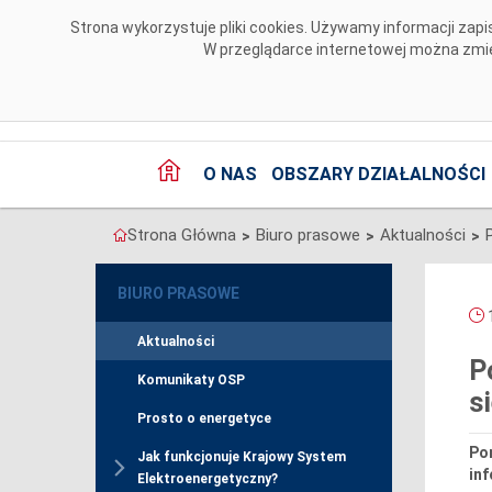
Przejdź do komentarzy
Strona wykorzystuje pliki cookies. Używamy informacji za
W przeglądarce internetowej można zmien
O NAS
OBSZARY DZIAŁALNOŚCI
Strona Główna
Biuro prasowe
Aktualności
>
>
>
BIURO PRASOWE
1
Aktualności
P
Komunikaty OSP
s
Prosto o energetyce
Po
Jak funkcjonuje Krajowy System
inf
Elektroenergetyczny?