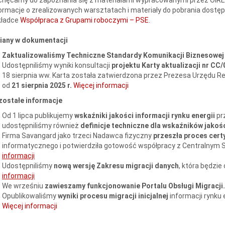
ormacje o zrealizowanych warsztatach i materiały do pobrania dostęp
kładce
Współpraca z Grupami roboczymi – PSE
.
iany w dokumentacji
Zaktualizowaliśmy Techniczne Standardy Komunikacji Biznesowej 
Udostępniliśmy wyniki konsultacji
projektu Karty aktualizacji nr CC
18 sierpnia ww. Karta została zatwierdzona przez Prezesa Urzędu Reg
od
21 sierpnia 2025 r.
Więcej informacji
zostałe informacje
Od 1 lipca publikujemy
wskaźniki jakości informacji rynku energii
pr
udostępniliśmy również
definicje techniczne dla wskaźników jakośc
Firma Savangard jako trzeci Nadawca fizyczny
przeszła proces certy
informatycznego i potwierdziła gotowość współpracy z Centralnym S
informacji
Udostępniliśmy
nową wersję Zakresu migracji danych
, która będzi
informacji
We wrześniu
zawieszamy funkcjonowanie Portalu Obsługi Migracji.
Opublikowaliśmy
wyniki procesu migracji inicjalnej
informacji rynku 
Więcej informacji