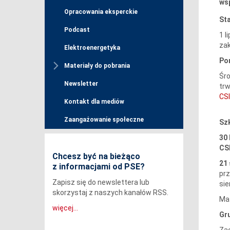
ws
Opracowania eksperckie
St
Podcast
1 l
zak
Elektroenergetyka
Po
Materiały do pobrania
Śro
Newsletter
trw
CSI
Kontakt dla mediów
Zaangażowanie społeczne
Sz
30 
CS
Chcesz być na bieżąco
21 
z informacjami od PSE?
pr
Zapisz się do newslettera lub
sie
skorzystaj z naszych kanałów RSS.
Mat
więcej...
Gr
Zac