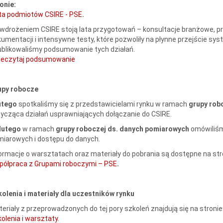
onie:
ta podmiotów CSIRE - PSE
.
wdrożeniem CSIRE stoją lata przygotowań – konsultacje branżowe, p
umentacji i intensywne testy, które pozwoliły na płynne przejście sys
blikowaliśmy podsumowanie tych działań.
zeczytaj podsumowanie
upy robocze
lutego
spotkaliśmy się z przedstawicielami rynku w ramach
grupy rob
ycząca działań usprawniających dołączanie do CSIRE.
 lutego
w ramach
grupy roboczej ds. danych pomiarowych
omówiliśm
iarowych i dostępu do danych.
ormacje o warsztatach oraz materiały do pobrania są dostępne na str
półpraca z Grupami roboczymi – PSE
.
olenia i materiały dla uczestników rynku
eriały z przeprowadzonych do tej pory szkoleń znajdują się na stronie
olenia i warsztaty
.