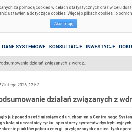
pisanych za pomocą cookies w celach statystycznych oraz w celu dos
ić ustawienia dotyczące cookies. Więcej o plikach cookies i o ochro
Akceptuję
DANE SYSTEMOWE
KONSULTACJE
INWESTYCJE
DOKU
Podsumowanie działań związanych z wdrożeniem CSIRE w lutym
7 lutego 2026, 12:57
odsumowanie działań związanych z wd
nęło już ponad sześć miesięcy od uruchomienia Centralnego System
go kolejni uczestnicy rynku: operatorzy systemów dystrybucyjnych
zakresie punktów poboru energii przyłączonych do sieci tych oper