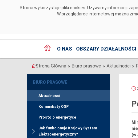
Przejdź do komentarzy
Strona wykorzystuje pliki cookies. Używamy informacji za
W przeglądarce internetowej można zmien
O NAS
OBSZARY DZIAŁALNOŚCI
Strona Główna
Biuro prasowe
Aktualności
>
>
>
BIURO PRASOWE
2
Aktualności
P
Komunikaty OSP
Prosto o energetyce
Mi
nie
Jak funkcjonuje Krajowy System
(w 
Elektroenergetyczny?