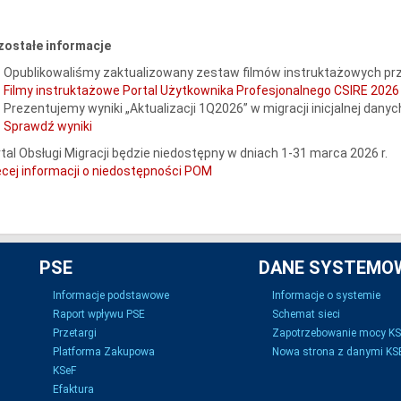
zostałe informacje
Opublikowaliśmy zaktualizowany zestaw filmów instruktażowych prz
Filmy instruktażowe Portal Użytkownika Profesjonalnego CSIRE 2026
Prezentujemy wyniki „Aktualizacji 1Q2026” w migracji inicjalnej dany
Sprawdź wyniki
tal Obsługi Migracji będzie niedostępny w dniach 1-31 marca 2026 r.
cej informacji o niedostępności POM
PSE
DANE SYSTEMO
Informacje podstawowe
Informacje o systemie
Raport wpływu PSE
Schemat sieci
Przetargi
Zapotrzebowanie mocy K
Platforma Zakupowa
Nowa strona z danymi KSE
KSeF
Efaktura