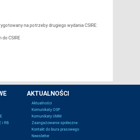
ygotowany na potrzeby drugiego wydania CSIRE:
ch do CSIRE
WE
AKTUALNOŚCI
Aktualności
Komunikaty OSP
SE
Komunikaty UMM
 i RB
Zaangażowanie społeczne
Kontakt do biura prasowego
Newsletter