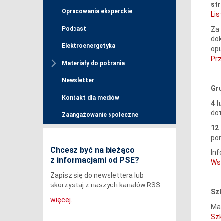
str
Opracowania eksperckie
Lis
Za 
Podcast
dok
Elektroenergetyka
opu
Pr
Materiały do pobrania
Newsletter
Gr
Kontakt dla mediów
4 
dot
Zaangażowanie społeczne
12
pom
Chcesz być na bieżąco
Inf
z informacjami od PSE?
Ws
Zapisz się do newslettera lub
skorzystaj z naszych kanałów RSS.
Szk
więcej...
Mat
Szk