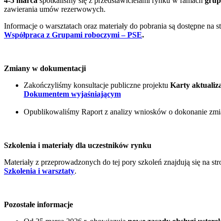
4-5 marca
spotkaliśmy się z przedstawicielami rynku w ramach
grup
zawierania umów rezerwowych.
Informacje o warsztatach oraz materiały do pobrania są dostępne na 
Współpraca z Grupami roboczymi – PSE
.
Zmiany w dokumentacji
Zakończyliśmy konsultacje publiczne projektu
Karty aktualiz
Dokumentem wyjaśniającym
Opublikowaliśmy Raport z analizy wniosków o dokonanie z
Szkolenia i materiały dla uczestników rynku
Materiały z przeprowadzonych do tej pory szkoleń znajdują się na str
Szkolenia i warsztaty
.
Pozostałe informacje