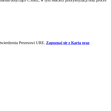
ienia dotyczące CSIRE, w tym Macierz priorytetyzacji oraz proces
twierdzenia Prezesowi URE.
Zapoznaj się z Kartą oraz