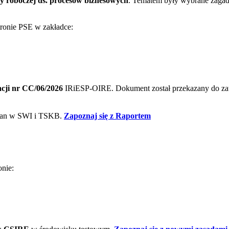
y roboczej ds. procesów biznesowych
. Tematem były wybrane zagadn
stronie PSE w zakładce:
acji nr CC/06/2026
IRiESP‑OIRE. Dokument został przekazany do za
mian w SWI i TSKB.
Zapoznaj się z Raportem
onie: