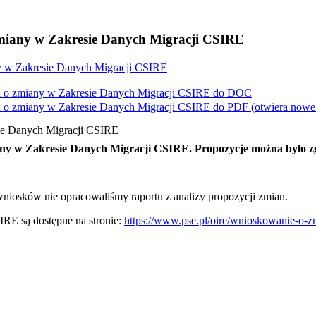
iany w Zakresie Danych Migracji CSIRE
 w Zakresie Danych Migracji CSIRE
 o zmiany w Zakresie Danych Migracji CSIRE do
DOC
 o zmiany w Zakresie Danych Migracji CSIRE do
PDF
(otwiera nowe
ie Danych Migracji CSIRE
y w Zakresie Danych Migracji CSIRE. Propozycje można było zg
niosków nie opracowaliśmy raportu z analizy propozycji zmian.
RE są dostępne na stronie:
https://www.pse.pl/oire/wnioskowanie-o-