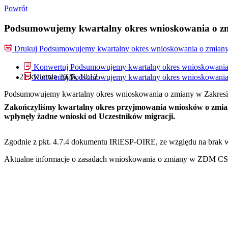
Powrót
Podsumowujemy kwartalny okres wnioskowania o zm
Drukuj
Podsumowujemy kwartalny okres wnioskowania o zmiany
Konwertuj Podsumowujemy kwartalny okres wnioskowania
21 kwietnia 2026, 10:12
Konwertuj Podsumowujemy kwartalny okres wnioskowania
Podsumowujemy kwartalny okres wnioskowania o zmiany w Zakres
Zakończyliśmy kwartalny okres przyjmowania wniosków o zmian
wpłynęły żadne wnioski od Uczestników migracji.
Zgodnie z pkt. 4.7.4 dokumentu IRiESP-OIRE, ze względu na brak w
Aktualne informacje o zasadach wnioskowania o zmiany w ZDM CSI