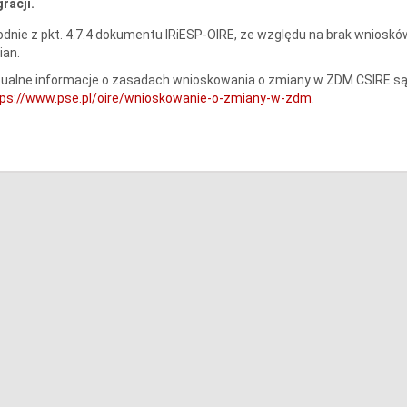
racji.
dnie z pkt. 4.7.4 dokumentu IRiESP-OIRE, ze względu na brak wniosków
ian.
ualne informacje o zasadach wnioskowania o zmiany w ZDM CSIRE są 
tps://www.pse.pl/oire/wnioskowanie-o-zmiany-w-zdm
.