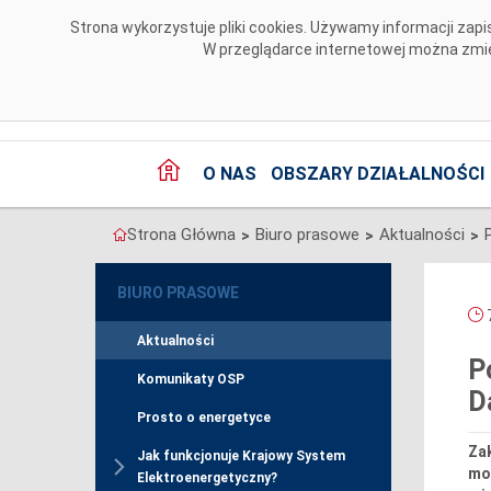
Przejdź do komentarzy
Strona wykorzystuje pliki cookies. Używamy informacji za
W przeglądarce internetowej można zmien
O NAS
OBSZARY DZIAŁALNOŚCI
Strona Główna
Biuro prasowe
Aktualności
>
>
>
BIURO PRASOWE
7
Aktualności
P
Komunikaty OSP
D
Prosto o energetyce
Za
Jak funkcjonuje Krajowy System
mo
Elektroenergetyczny?