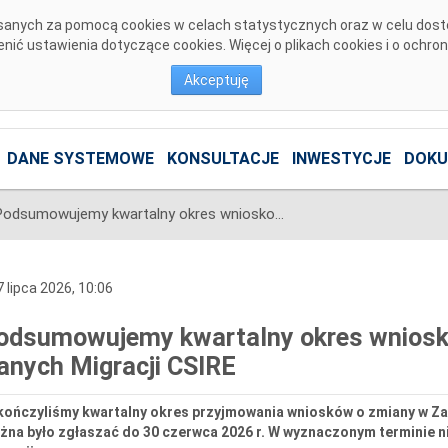
pisanych za pomocą cookies w celach statystycznych oraz w celu dos
ić ustawienia dotyczące cookies. Więcej o plikach cookies i o ochro
Akceptuję
DANE SYSTEMOWE
KONSULTACJE
INWESTYCJE
DOKU
Podsumowujemy kwartalny okres wnioskowania o zmiany w Zakresie Danych Migracji CSIRE
 lipca 2026, 10:06
odsumowujemy kwartalny okres wniosk
anych Migracji CSIRE
kończyliśmy kwartalny okres przyjmowania wniosków o zmiany w Za
żna było zgłaszać do 30 czerwca 2026 r. W wyznaczonym terminie n