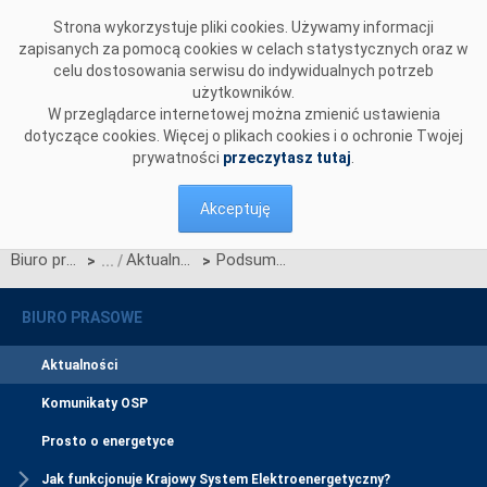
Przejdź do komentarzy
Strona wykorzystuje pliki cookies. Używamy informacji
zapisanych za pomocą cookies w celach statystycznych oraz w
celu dostosowania serwisu do indywidualnych potrzeb
użytkowników.
W przeglądarce internetowej można zmienić ustawienia
dotyczące cookies. Więcej o plikach cookies i o ochronie Twojej
prywatności
przeczytasz tutaj
.
Akceptuję
Biuro prasowe
Aktualności
Podsumowujemy kwartalny okres wnioskowania o zmiany w Zakresie Danych Migracji CSIRE
>
>
BIURO PRASOWE
Aktualności
Komunikaty OSP
Prosto o energetyce
Jak funkcjonuje Krajowy System Elektroenergetyczny?