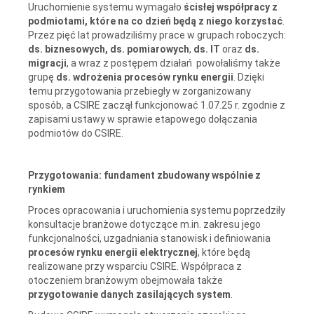
Uruchomienie systemu wymagało
ścisłej współpracy z
podmiotami, które na co dzień będą z niego korzystać
.
Przez pięć lat prowadziliśmy prace w grupach roboczych:
ds. biznesowych, ds. pomiarowych
,
ds. IT
oraz
ds.
migracji
, a wraz z postępem działań powołaliśmy także
grupę
ds. wdrożenia procesów rynku energii
. Dzięki
temu przygotowania przebiegły w zorganizowany
sposób, a CSIRE zaczął funkcjonować 1.07.25 r. zgodnie z
zapisami ustawy w sprawie etapowego dołączania
podmiotów do CSIRE.
Przygotowania: fundament zbudowany wspólnie z
rynkiem
Proces opracowania i uruchomienia systemu poprzedziły
konsultacje branżowe dotyczące m.in. zakresu jego
funkcjonalności, uzgadniania stanowisk i definiowania
procesów rynku energii elektrycznej
, które będą
realizowane przy wsparciu CSIRE. Współpraca z
otoczeniem branżowym obejmowała także
przygotowanie danych zasilających system
.