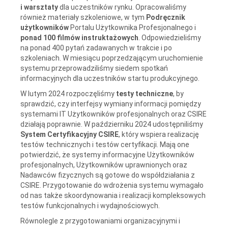
i warsztaty
dla uczestników rynku. Opracowaliśmy
również materiały szkoleniowe, w tym
Podręcznik
użytkowników
Portalu Użytkownika Profesjonalnego i
ponad 100 filmów instruktażowych
. Odpowiedzieliśmy
na ponad 400 pytań zadawanych w trakcie i po
szkoleniach. W miesiącu poprzedzającym uruchomienie
systemu przeprowadziliśmy siedem spotkań
informacyjnych dla uczestników startu produkcyjnego.
W lutym 2024 rozpoczęliśmy
testy techniczne
, by
sprawdzić, czy interfejsy wymiany informacji pomiędzy
systemami IT Użytkowników profesjonalnych oraz CSIRE
działają poprawnie. W październiku 2024 udostępniliśmy
System Certyfikacyjny CSIRE
, który wspiera realizację
testów technicznych i testów certyfikacji. Mają one
potwierdzić, że systemy informacyjne Użytkowników
profesjonalnych, Użytkowników uprawnionych oraz
Nadawców fizycznych są gotowe do współdziałania z
CSIRE. Przygotowanie do wdrożenia systemu wymagało
od nas także skoordynowania i realizacji kompleksowych
testów funkcjonalnych i wydajnościowych.
Równolegle z przygotowaniami organizacyjnymi i