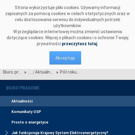
Przejdź do komentarzy
Strona wykorzystuje pliki cookies. Używamy informacji
zapisanych za pomocą cookies w celach statystycznych oraz w
celu dostosowania serwisu do indywidualnych potrzeb
użytkowników.
W przeglądarce internetowej można zmienić ustawienia
dotyczące cookies. Więcej o plikach cookies i o ochronie Twojej
prywatności
przeczytasz tutaj
.
Akceptuję
Biuro prasowe
Aktualności
Pół roku działania CSIRE za nami
>
>
BIURO PRASOWE
Aktualności
Komunikaty OSP
Prosto o energetyce
Jak funkcjonuje Krajowy System Elektroenergetyczny?