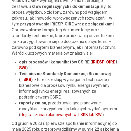
Budowa CSIRE wymagała stworzenia szerokiego
zestawu
aktów regulacyjnych i dokumentacji
. Był to
proces wyjątkowo złożony, zarówno pod względem
zakresu, jak i nowości wprowadzanych rozwiązań – w
tym
przygotowania IRiESP-OIRE wraz z załącznikami
.
Opracowaliśmy kompletną dokumentację oraz
standardy techniczne, które umożliwiają uczestnikom
rynku przygotowanie się do dołączenia do systemu –
zarówno pod kątem biznesowym, jak i informatycznym.
Wśród kluczowych materiałów znalazły się:
opis procesów i komunikatów CSIRE (
IRiESP-OIRE
i
SWI
)
,
Techniczne Standardy Komunikacji Biznesowej
(
TSKB
)
, które określają wymagania techniczne i
biznesowe dla procesów rynku energii i wymiany
informacji rynku energii realizowanych za
pośrednictwem CSIRE,
raporty zmian
, przedstawiające planowane
modyfikacje przypisane do kolejnych wydań systemu
(
Rejestr zmian planowanych w TSKB lub SWI
).
Od grudnia 2023 r. (pierwsze spotkanie informacyjne) do
maja 2025 roku przeprowadziliśmy w sumie
22 szkolenia