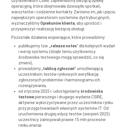
użytkownikom CSIRE zapewniliśmy bieżącą opiekę
operacyjną, która obejmowała dziesiątki spotkań,
warsztatów i codzienne kontakty. Zarówno im, jak i pięciu
największym operatorom systemów dystrybucyjnych,
wyznaczyliśmy
Opiekunów klienta
,
aby uprościć i
przyspieszyć realizację bieżącej obsługi.
Pozostałe działania wspierające, które prowadzimy:
publikujemy tzw. „
release notes
” dla kolejnych wydań
i wersji systemu (dzięki temu użytkownicy
środowiska testowego mogą sprawdzić, co się
zmieni),
prowadzimy „
tablicę zgłoszeń
” umożliwiającą
uczestnikom testów rynkowych weryfikację
zgłoszonych problemów i harmonogramu ich
rozwiązywania,
od stycznia 2025 r. udostępniamy
środowiska
testowe
pierwszego i drugiego wydania CSIRE,
aktywnie wykorzystywane przez uczestników rynku
przy przygotowaniach własnych systemów IT. Od
uruchomienia drugiej edycji testów (sierpień 2025)
uczestnicy zainicjowali prawie 15 mln procesów
rynku energii.