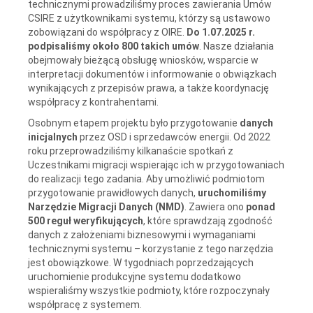
technicznymi prowadziliśmy proces zawierania Umów
CSIRE z użytkownikami systemu, którzy są ustawowo
zobowiązani do współpracy z OIRE.
Do 1.07.2025 r.
podpisaliśmy około 800 takich umów
. Nasze działania
obejmowały bieżącą obsługę wniosków, wsparcie w
interpretacji dokumentów i informowanie o obwiązkach
wynikających z przepisów prawa, a także koordynację
współpracy z kontrahentami.
Osobnym etapem projektu było przygotowanie
danych
inicjalnych
przez OSD i sprzedawców energii. Od 2022
roku przeprowadziliśmy kilkanaście spotkań z
Uczestnikami migracji wspierając ich w przygotowaniach
do realizacji tego zadania. Aby umożliwić podmiotom
przygotowanie prawidłowych danych,
uruchomiliśmy
Narzędzie Migracji Danych (NMD)
. Zawiera ono
ponad
500 reguł weryfikujących
, które sprawdzają zgodność
danych z założeniami biznesowymi i wymaganiami
technicznymi systemu – korzystanie z tego narzędzia
jest obowiązkowe. W tygodniach poprzedzających
uruchomienie produkcyjne systemu dodatkowo
wspieraliśmy wszystkie podmioty, które rozpoczynały
współpracę z systemem.