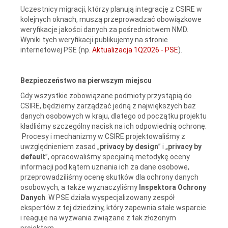
Uczestnicy migracji, którzy planują integrację z CSIRE w
kolejnych oknach, muszą przeprowadzać obowiązkowe
weryfikacje jakości danych za pośrednictwem NMD.
Wyniki tych weryfikacji publikujemy na stronie
internetowej PSE (np.
Aktualizacja 1Q2026 - PSE
).
Bezpieczeństwo na pierwszym miejscu
Gdy wszystkie zobowiązane podmioty przystąpią do
CSIRE, będziemy zarządzać jedną z największych baz
danych osobowych w kraju, dlatego od początku projektu
kładliśmy szczególny nacisk na ich odpowiednią ochronę.
Procesy i mechanizmy w CSIRE projektowaliśmy z
uwzględnieniem zasad „
privacy by design
” i „
privacy by
default
”, opracowaliśmy specjalną metodykę oceny
informacji pod kątem uznania ich za dane osobowe,
przeprowadziliśmy ocenę skutków dla ochrony danych
osobowych, a także wyznaczyliśmy
Inspektora Ochrony
Danych
. W PSE działa wyspecjalizowany zespół
ekspertów z tej dziedziny, który zapewnia stałe wsparcie
i reaguje na wyzwania związane z tak złożonym
projektem.