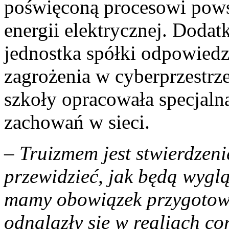
poświęconą procesowi powst
energii elektrycznej. Dod
jednostka spółki odpowiedz
zagrożenia w cyberprzestrz
szkoły opracowała specjaln
zachowań w sieci.
–
Truizmem jest stwierdzenie
przewidzieć, jak będą wyglą
mamy obowiązek przygotować
odnalazły się w realiach co