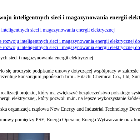
ju inteligentnych sieci i magazynowania energii elek
nteligentnych sieci i magazynowania energii elektrycznej
ozwoju inteligentnych sieci i magazynowania energii elektrycznej do
ozwoju inteligentnych sieci i magazynowania energii elektrycznej do
ch sieci i magazynowania energii elektrycznej
było się uroczyste podpisanie umowy dotyczącej współpracy w zakresie
rezentuje konsorcjum japońskich firm - Hitachi Chemical Co., Ltd, Su
alizacji projektu, który ma zwiększyć bezpieczeństwo polskiego sys
ii elektrycznej, który pozwoli m.in. na lepsze wykorzystanie źródeł 
pońska organizacja rządowa New Energy and Industrial Technology De
umowy pomiędzy PSE, Energa Operator, Energa Wytwarzanie oraz konsorc