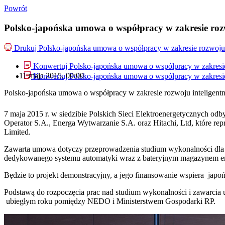
Powrót
Polsko-japońska umowa o współpracy w zakresie rozwo
Drukuj
Polsko-japońska umowa o współpracy w zakresie rozwoju i
Konwertuj Polsko-japońska umowa o współpracy w zakresie r
11 maja 2015, 00:00
Konwertuj Polsko-japońska umowa o współpracy w zakresie r
Polsko-japońska umowa o współpracy w zakresie rozwoju inteligentny
7 maja 2015 r. w siedzibie Polskich Sieci Elektroenergetycznych od
Operator S.A., Energa Wytwarzanie S.A. oraz Hitachi, Ltd, które rep
Limited.
Zawarta umowa dotyczy przeprowadzenia studium wykonalności dla re
dedykowanego systemu automatyki wraz z bateryjnym magazynem energ
Będzie to projekt demonstracyjny, a jego finansowanie wspiera ja
Podstawą do rozpoczęcia prac nad studium wykonalności i zawarcia 
ubiegłym roku pomiędzy NEDO i Ministerstwem Gospodarki RP.