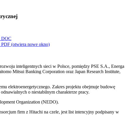
trycznej
DOC
PDF
(otwiera nowe okno)
 rozwoju inteligentnych sieci w Polsce, pomiędzy PSE S.A., Energa
mitomo Mitsui Banking Corporation oraz Japan Research Institute,
temu elektroenergetycznego. Zakres projektu obejmuje budowę
odnawialnych o niestabilnym charakterze pracy.
velopment Organization (NEDO).
jum firm z Hitachi na czele, jest list intencyjny podpisany w