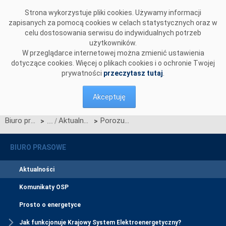
Przejdź do komentarzy
Strona wykorzystuje pliki cookies. Używamy informacji
zapisanych za pomocą cookies w celach statystycznych oraz w
celu dostosowania serwisu do indywidualnych potrzeb
użytkowników.
W przeglądarce internetowej można zmienić ustawienia
dotyczące cookies. Więcej o plikach cookies i o ochronie Twojej
prywatności
przeczytasz tutaj
.
Akceptuję
Biuro prasowe
Aktualności
Porozumienie z Lasami Państwowymi zawarte!
>
>
BIURO PRASOWE
Aktualności
Komunikaty OSP
Prosto o energetyce
Jak funkcjonuje Krajowy System Elektroenergetyczny?