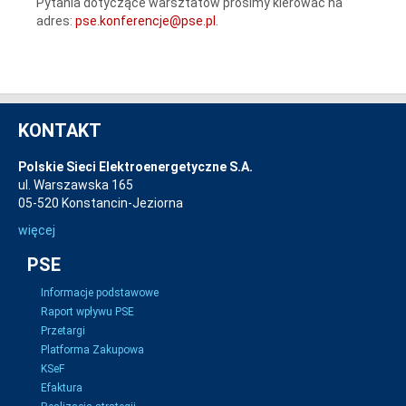
Pytania dotyczące warsztatów prosimy kierować na
adres:
pse.konferencje@pse.pl
.
KONTAKT
Polskie Sieci Elektroenergetyczne S.A.
ul. Warszawska 165
05-520 Konstancin-Jeziorna
więcej
PSE
Informacje podstawowe
Raport wpływu PSE
Przetargi
Platforma Zakupowa
KSeF
Efaktura