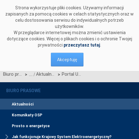
Przejdź do komentarzy
Strona wykorzystuje pliki cookies. Używamy informacji
zapisanych za pomocą cookies w celach statystycznych oraz w
celu dostosowania serwisu do indywidualnych potrzeb
użytkowników.
W przeglądarce internetowej można zmienić ustawienia
dotyczące cookies. Więcej o plikach cookies i o ochronie Twojej
prywatności
przeczytasz tutaj
.
Akceptuję
Biuro prasowe
Aktualności
Portal Użytkownika Profesjonalnego – warsztaty z wykonawcą systemu CSIRE
>
>
BIURO PRASOWE
Aktualności
Komunikaty OSP
Prosto o energetyce
Jak funkcjonuje Krajowy System Elektroenergetyczny?