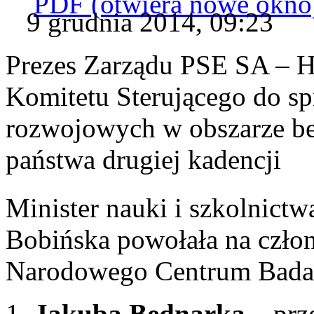
PDF
(otwiera nowe okno
9 grudnia 2014, 09:23
Prezes Zarządu PSE SA – 
Komitetu Sterującego do s
rozwojowych w obszarze be
państwa drugiej kadencji
Minister nauki i szkolnictw
Bobińska powołała na czło
Narodowego Centrum Badań
Jakuba Bednarka
– prz