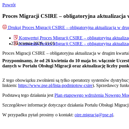
Powrót
Proces Migracji CSIRE – obligatoryjna aktualizacja 
Drukuj
Proces Migracji CSIRE – obligatoryjna aktualizacja w dru
Konwertuj Proces Migracji CSIRE – obligatoryjna aktualiza
23 kwietnia 2026, 11:01
Konwertuj Proces Migracji CSIRE – obligatoryjna aktualiza
Proces Migracji CSIRE – obligatoryjna aktualizacja w drugim kwartal
Przypominamy, że od 26 kwietnia do 10 maja br. włącznie Uczes
danych w Portalu Obsługi Migracji oraz aktualizację liczby pu
Z tego obowiązku zwolnieni są tylko operatorzy systemów dystrybucy
linkiem:
https://www.pse.pl/lista-podmiotow-csire
). Sprzedawcy funk
Podstawą tego działania jest
Plan etapowego wdrożenia Nowego Mode
Szczegółowe informacje dotyczące działania Portalu Obsługi Migracj
W przypadku pytań prosimy o kontakt:
oire.migracja@pse.pl
.