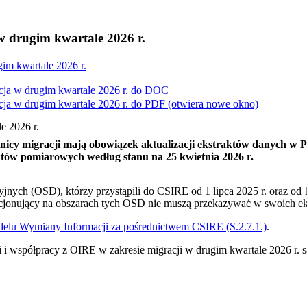
w drugim kwartale 2026 r.
gim kwartale 2026 r.
cja w drugim kwartale 2026 r. do
DOC
cja w drugim kwartale 2026 r. do
PDF
(otwiera nowe okno)
e 2026 r.
tnicy migracji mają obowiązek aktualizacji ekstraktów danych w 
nktów pomiarowych według stanu na 25 kwietnia 2026 r.
jnych (OSD), którzy przystąpili do CSIRE od 1 lipca 2025 r. oraz od 
cjonujący na obszarach tych OSD nie muszą przekazywać w swoich eks
lu Wymiany Informacji za pośrednictwem CSIRE (S.2.7.1.)
.
i i współpracy z OIRE w zakresie migracji w drugim kwartale 2026 r. 