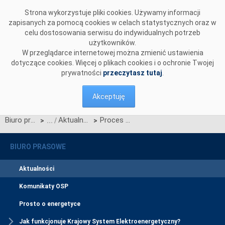
Przejdź do komentarzy
Strona wykorzystuje pliki cookies. Używamy informacji
zapisanych za pomocą cookies w celach statystycznych oraz w
celu dostosowania serwisu do indywidualnych potrzeb
użytkowników.
W przeglądarce internetowej można zmienić ustawienia
dotyczące cookies. Więcej o plikach cookies i o ochronie Twojej
prywatności
przeczytasz tutaj
.
Akceptuję
Biuro prasowe
Aktualności
Proces Migracji CSIRE – obligatoryjna aktualizacja w pierwszym kwartale 2026 r.
>
>
BIURO PRASOWE
Aktualności
Komunikaty OSP
Prosto o energetyce
Jak funkcjonuje Krajowy System Elektroenergetyczny?