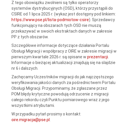
Z tego obowiązku zwolnieni są tylko operatorzy
systemów dystrybucyjnych (OSD), którzy przystąpili do
CSIRE od 1 lipca 2025 r. (wykaz jest dostępny pod linkiem:
https://www.pse.pl/lista-podmiotow-csire
). Sprzedawcy
funkcjonujący na obszarach tych OSD nie muszą
przekazywać w swoich ekstraktach danych w zakresie
PP z tych obszarów.
Szczegółowe informacje dotyczące działania Portalu
Obsługi Migracji i współpracy z OIRE w zakresie migracji w
pierwszym kwartale 2026 r. są opisane w
prezentacji
.
Informacje o bieżącej aktualizacji znajdują się na slajdzie
nr 6 i dalszych.
Zachęcamy Uczestników migracji do jak najczęstszego
weryfikowania jakości danych za pośrednictwem Portalu
Obsługi Migracji. Przypominamy, że zgłaszane przez
POM błędy krytyczne powodują odrzucenie z migracji
całego rekordu czyli Punktu pomiarowego wraz z jego
wszystkimi atrybutami.
W przypadku pytań prosimy o kontakt:
oire.migracja@pse.pl
.