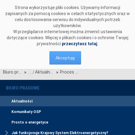
Przejdź do komentarzy
Strona wykorzystuje pliki cookies. Używamy informacji
zapisanych za pomocą cookies w celach statystycznych oraz w
celu dostosowania serwisu do indywidualnych potrzeb
użytkowników.
W przeglądarce internetowej można zmienić ustawienia
dotyczące cookies. Więcej o plikach cookies i o ochronie Twojej
prywatności
przeczytasz tutaj
.
Akceptuję
Biuro prasowe
Aktualności
Proces Migracji CSIRE – obligatoryjna aktualizacja w trzecim kwartale 2026 r.
>
>
BIURO PRASOWE
Aktualności
Komunikaty OSP
Prosto o energetyce
Jak funkcjonuje Krajowy System Elektroenergetyczny?