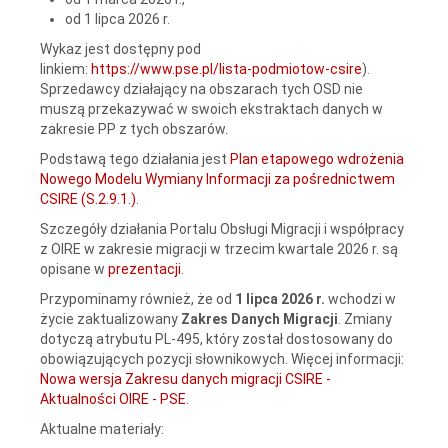
od 1 lipca 2026 r.
Wykaz jest dostępny pod
linkiem:
https://www.pse.pl/lista-podmiotow-csire
).
Sprzedawcy działający na obszarach tych OSD nie
muszą przekazywać w swoich ekstraktach danych w
zakresie PP z tych obszarów.
Podstawą tego działania jest
Plan etapowego wdrożenia
Nowego Modelu Wymiany Informacji za pośrednictwem
CSIRE (S.2.9.1.)
.
Szczegóły działania Portalu Obsługi Migracji i współpracy
z OIRE w zakresie migracji w trzecim kwartale 2026 r. są
opisane w
prezentacji
.
Przypominamy również, że od
1 lipca 2026 r.
wchodzi w
życie zaktualizowany
Zakres Danych Migracji
. Zmiany
dotyczą atrybutu PL-495, który został dostosowany do
obowiązujących pozycji słownikowych. Więcej informacji:
Nowa wersja Zakresu danych migracji CSIRE -
Aktualności OIRE - PSE
.
Aktualne materiały: