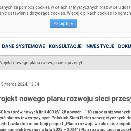
pisanych za pomocą cookies w celach statystycznych oraz w celu dos
ić ustawienia dotyczące cookies. Więcej o plikach cookies i o ochro
Akceptuję
DANE SYSTEMOWE
KONSULTACJE
INWESTYCJE
DOKU
Projekt nowego planu rozwoju sieci przesyłowej na lata 2025-2034
5 marca 2024, 13:34
rojekt nowego planu rozwoju sieci prze
0 km torów nowych linii 400 kV, 28 nowych i 110 zmodernizowanych 
ść planów inwestycyjnych Polskich Sieci Elektroenergetycznych do
edstawiła do konsultacji projekt „Planu rozwoju w zakresie zaspo
energię elektryczną na lata 2025 – 2034” (Plan rozwoju sieci przesy