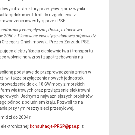
owy infrastruktury przesyłowej oraz wyniki
ltacji dokument trafi do uzgodnienia z
prowadzenia inwestycji przez PSE.
ansformacji energetycznej Polski, a docelowo
ywie 2050 r. Planowane inwestycje stanowią odpowiedź
 Grzegorz Onichimowski, Prezes Zarządu PSE.
ująca elektryfikacja ciepłownictwa i transportu
ząco wpłynie na wzrost zapotrzebowania na
 solidną podstawę do przeprowadzenia zmian w
żliwi także przyłączenie nowych jednostek
wyprowadzenie do ok. 18 GW mocy z morskich
 farm wiatrowych oraz przyłączenie elektrowni
 jądrowych. Jednym z najważniejszych projektów
go północ z południem kraju. Pozwoli to na
ia przy tym reszty sieci przesyłowej.
ld zł do 2034 r.
 elektronicznej:
konsultacje-PRSP@pse.pl
z