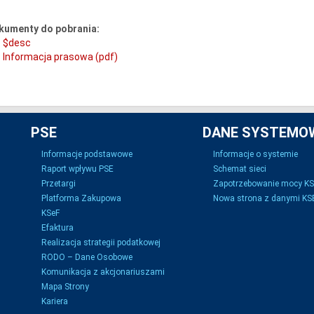
kumenty do pobrania:
$desc
Informacja prasowa (pdf)
PSE
DANE SYSTEMO
Informacje podstawowe
Informacje o systemie
Raport wpływu PSE
Schemat sieci
Przetargi
Zapotrzebowanie mocy K
Platforma Zakupowa
Nowa strona z danymi KSE
KSeF
Efaktura
Realizacja strategii podatkowej
RODO – Dane Osobowe
Komunikacja z akcjonariuszami
Mapa Strony
Kariera