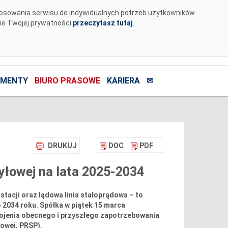
tosowania serwisu do indywidualnych potrzeb użytkowników.
nie Twojej prywatności
przeczytasz tutaj
.
MENTY
BIURO PRASOWE
KARIERA
✉
DRUKUJ
DOC
PDF
syłowej na lata 2025-2034
stacji oraz lądowa linia stałoprądowa – to
 2034 roku. Spółka w piątek 15 marca
kojenia obecnego i przyszłego zapotrzebowania
łowej, PRSP).