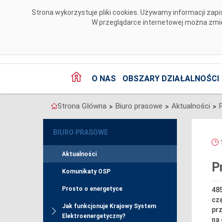
Przejdź do komentarzy
Strona wykorzystuje pliki cookies. Używamy informacji za
W przeglądarce internetowej można zmien
O NAS
OBSZARY DZIAŁALNOŚCI
Strona Główna
Biuro prasowe
Aktualności
>
>
>
BIURO PRASOWE
1
Aktualności
P
Komunikaty OSP
Prosto o energetyce
485
czę
Jak funkcjonuje Krajowy System
prz
Elektroenergetyczny?
na 