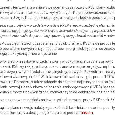
ument ten zawiera wariantowe scenariusze rozwoju KSE, plany rozbud
liz wystarczalności zasobów wytwórczych. Po przeprowadzeniu konsu
zesem Urzędu Regulacji Energetyki, a następnie będzie podstawą do 
ealizacja projektów przedstawionych w PRSP stanowi niezbędny element tr
woli na osiągnięcie przez nasz kraj neutralności klimatycznej w perspekt
dynamicznie zachodzące zmiany i pozwolą przygotować na nie sieć
– mówi
P uwzględnia zachodzące zmiany strukturalne w KSE, takie jak postęp
z powstanie nowych dużych odbiorców energii elektrycznej, co znac
rgię elektryczną i moc w systemie.
wój sieci przesyłowej przedstawiony w dokumencie będzie stanowić
czeniu KSE wynikających z procesu transformacji energetycznej. Umo
wórczych, w tym źródeł odnawialnych i jądrowych. Pozwoli m.in. na 
ktrowni wiatrowych, 45 GW elektrowni fotowoltaicznych, ponad 19 GW
rowej na Pomorzu, a także oddanie do eksploatacji małych reaktorów
lanie rozwoju jest budowa połączenia stałoprądowego (HVDC), łączące
esłanie mocy z nowych źródeł wytwórczych do odbiorców, bez obciążan
zne szacowane nakłady na inwestycje planowane przez PSE to ok. 64 m
gi do planu rozwoju należy zgłaszać do 5 kwietnia br. na adres poczty
yciem formularza dostępnego na stronie pod tym
linkiem
.