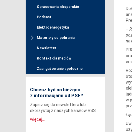
Opracowania eksperckie
Dok
ana
Podcast
Pre
Elektroenergetyka
–
R
poz
Materiały do pobrania
na 
Newsletter
PRS
ora
Kontakt dla mediów
ene
Zaangażowanie społeczne
Roz
oto
wyt
ele
Chcesz być na bieżąco
jąd
z informacjami od PSE?
w p
Zapisz się do newslettera lub
prz
skorzystaj z naszych kanałów RSS.
Łąc
więcej...
Uwa
uż