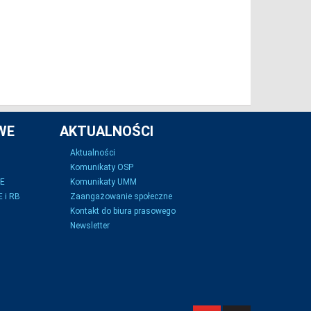
WE
AKTUALNOŚCI
Aktualności
Komunikaty OSP
SE
Komunikaty UMM
 i RB
Zaangażowanie społeczne
Kontakt do biura prasowego
Newsletter