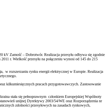
m 220 kV Zamość – Dobrotwór. Realizacja przesyłu odbywa się zgodnie
 2011 r. Wielkość przesyłu na połączeniu wynosi od 145 do 215
a, w rozszerzaniu rynku energii elektrycznej w Europie. Realizacja
getycznego.
 oraz kilkumiesięcznych pracach przygotowawczych. Zastosowanie
Ukraina stała się pełnoprawnym członkiem Europejskiej Wspólnoty
postanowień unijnej Dyrektywy 2003/54/WE oraz Rozporządzenia nr
ranicznych zdolności przesyłowych na zasadach rynkowych,