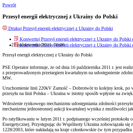
Powrót
Przesył energii elektrycznej z Ukrainy do Polski
Drukuj
Przesył energii elektrycznej z Ukrainy do Polski
Konwertuj Przesył energii elektrycznej z Ukrainy do Polski
21 października 2011, 00:00
Konwertuj Przesył energii elektrycznej z Ukrainy do Polski
Przesył energii elektrycznej z Ukrainy do Polski
PSE Operator informuje, że od dnia 16 października 2011 r. jest rea
z przeprowadzonym przetargiem kwartalnym na udostępnienie zdolnośc
MW.
Uruchomienie linii 220kV Zamość – Dobrotwór to kolejny krok, p
przesyłu na linii Polska – Ukraina w istotny sposób wpłynie na zwi
Wdrożenie rynkowego mechanizmu udostępniania zdolności przesyłow
mechanizmu jednostronnej aukcji kwartalnej wynika z możliwości jak
Po ratyfikowaniu w lutym 2011 r. podpisanego wcześniej protokołu 
Energetycznej. Przystępując do Wspólnoty Ukraina zobowiązała się
1228/2003, które nakładają na kraje członkowskie (w tym przypadku