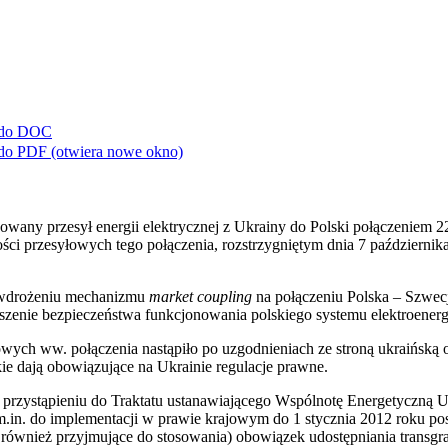
 do
DOC
 do
PDF
(otwiera nowe okno)
lizowany przesył energii elektrycznej z Ukrainy do Polski połączenie
i przesyłowych tego połączenia, rozstrzygniętym dnia 7 października
o wdrożeniu mechanizmu
market coupling
na połączeniu Polska – Szwecj
ększenie bezpieczeństwa funkcjonowania polskiego systemu elektroener
ych ww. połączenia nastąpiło po uzgodnieniach ze stroną ukraińską
ie dają obowiązujące na Ukrainie regulacje prawne.
o przystąpieniu do Traktatu ustanawiającego Wspólnotę Energetyczną 
 m.in. do implementacji w prawie krajowym do 1 stycznia 2012 roku 
 również przyjmujące do stosowania) obowiązek udostępniania transg