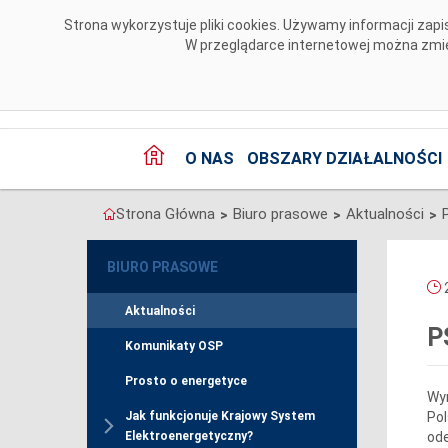
Przejdź do komentarzy
Strona wykorzystuje pliki cookies. Używamy informacji za
W przeglądarce internetowej można zmien
O NAS
OBSZARY DZIAŁALNOŚCI
Strona Główna
Biuro prasowe
Aktualności
>
>
>
BIURO PRASOWE
2
Aktualności
P
Komunikaty OSP
Prosto o energetyce
Wyr
Pol
Jak funkcjonuje Krajowy System
ode
Elektroenergetyczny?