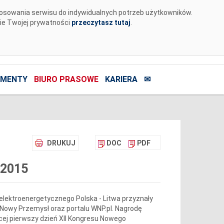
tosowania serwisu do indywidualnych potrzeb użytkowników.
nie Twojej prywatności
przeczytasz tutaj
.
MENTY
BIURO PRASOWE
KARIERA
✉
DRUKUJ
DOC
PDF
 2015
elektroenergetycznego Polska - Litwa przyznały
owy Przemysł oraz portalu WNP.pl. Nagrodę
cej pierwszy dzień XII Kongresu Nowego