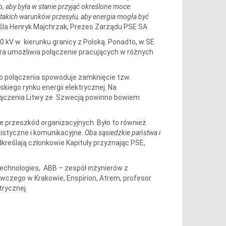
b, aby była w stanie przyjąć określone moce.
akich warunków przesyłu, aby energia mogła być
śla Henryk Majchrzak, Prezes Zarządu PSE SA
00 kV w kierunku granicy z Polską. Ponadto, w SE
ra umożliwia połączenie pracujących w różnych
go połączenia spowoduje zamknięcie tzw.
skiego rynku energii elektrycznej. Na
ołączenia Litwy ze Szwecją powinno bowiem
e przeszkód organizacyjnych. Było to również
anistyczne i komunikacyjne.
Oba sąsiedzkie państwa i
kreślają członkowie Kapituły przyznając PSE,
Technologies, ABB – zespół inżynierów z
czego w Krakowie, Enspirion, Atrem, profesor
trycznej.