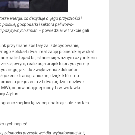
rze energii, co decyduje o jego przyszłości i
o polskiej gospodarki i sektora paliwowo-
ki pozytywnych zmian
– powiedział w trakcie gali
l Link przyznane zostały za zdecydowanie,
go Polska-Litwa i realizację pionierskiej w skali
ane na listopad br., stanie się ważnym czynnikiem
krajowym, realizacja projektu przyczyni się
znego, jak i do zwiększenia zdolności
ołączenie transgraniczne, dzięki któremu
chomieniu połączenia z Litwą będzie możliwe
00 MW), odpowiadającej mocy tzw. wstawki
ji Alytus.
ranicznej linii łączącej oba kraje, ale zostało
ższych napięć.
 zdolności przesyłowej dla wybudowanej linii,