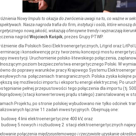
óżnienia Nowy Impuls to
okazja do zwrócenia uwagi na to, co ważne w sekto
spektywach. Nasza nagroda trafia do firm, instytucji i osób, które wnoszą d
rgetycznego nową jakość, wskazują ofensywne trendy i
wyznaczają kierun
ęczenia nagród
Wojciech Kuśpik
, prezes Grupy PTWP.
óżnienie dla Polskich Sieci Elektroenergetycznych, Litgrid oraz LitPo
erminację i konsekwencję przy tworzeniu koncepcji mostu energetyczne
opy inwestycji. Uruchomienie polsko-litewskiego połączenia, zaplanow
noszącym poziom bezpieczeństwa energetycznego Polski. W wymiarze 
ówno do poprawy warunków pracy Krajowego Systemu Elektroenergetyc
esyłowych na połączeniach transgranicznych. Polska zyska kolejne p
ększą się możliwości importu i eksportu energii elektrycznej. Po uru
stępnianie pełnej przepustowości tego połączenia dla importu (tj. 5
łoprądowej (stacji konwerterowej prądu stałego) zainstalowanej w stac
amach Projektu, po stronie polskiej wybudowano nie tylko odcinek transg
alizowanych łącznie 11 zadań inwestycyjnych. Obejmują one:
budowę 4 linii elektroenergetyczne 400 kV, oraz
budowę 5 nowych i rozbudowę 2 stacji elektroenergetycznych najwy
dowanie połączenia międzysystemowego i rzeczywiste uzyskanie określonej