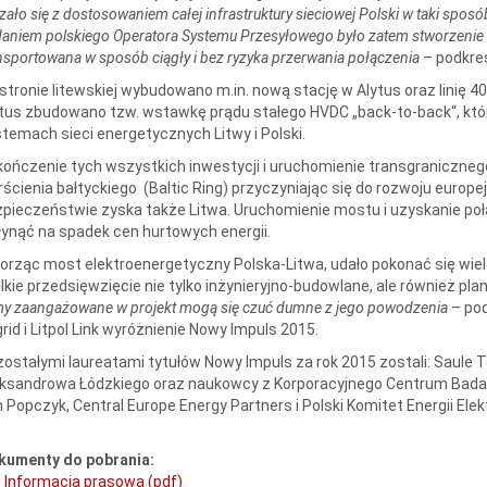
zało się z dostosowaniem całej infrastruktury sieciowej Polski w taki sposó
aniem polskiego Operatora Systemu Przesyłowego było zatem stworzenie t
nsportowana w sposób ciągły i bez ryzyka przerwania połączenia
– podkre
stronie litewskiej wybudowano m.in. nową stację w Alytus oraz linię 4
tus zbudowano tzw. wstawkę prądu stałego HVDC „back-to-back“, któ
temach sieci energetycznych Litwy i Polski.
ończenie tych wszystkich inwestycji i uruchomienie transgraniczne
rścienia bałtyckiego (Baltic Ring) przyczyniając się do rozwoju europej
pieczeństwie zyska także Litwa. Uruchomienie mostu i uzyskanie p
ynąć na spadek cen hurtowych energii.
rząc most elektroenergetyczny Polska-Litwa, udało pokonać się wiel
lkie przedsięwzięcie nie tylko inżynieryjno-budowlane, ale również pl
my zaangażowane w projekt mogą się czuć dumne z jego powodzenia
– pod
grid i Litpol Link wyróżnienie Nowy Impuls 2015.
ostałymi laureatami tytułów Nowy Impuls za rok 2015 zostali: Saule 
ksandrowa Łódzkiego oraz naukowcy z Korporacyjnego Centrum Badaw
 Popczyk, Central Europe Energy Partners i Polski Komitet Energii Elek
kumenty do pobrania:
Informacja prasowa (pdf)