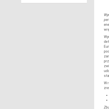
Wyr
per
ene
wr
Wyr
det
Eur
pod
zar
prz
zwi
udo
sta
W r
zre
Zbu