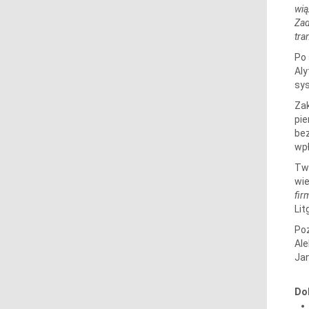
wią
Zad
tra
Po 
Aly
sys
Zak
pie
bez
wpł
Two
wie
fir
Lit
Poz
Ale
Jan
Do