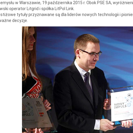
emysłu w Warszawie, 19 października 2015 r. Obok PSE SA, wyróżnie
ewski operator Litgrid i spółka LitPol Link.
stiżowe tytuły przyznawane są dla liderów nowych technologii i pio
ważne decyzje.