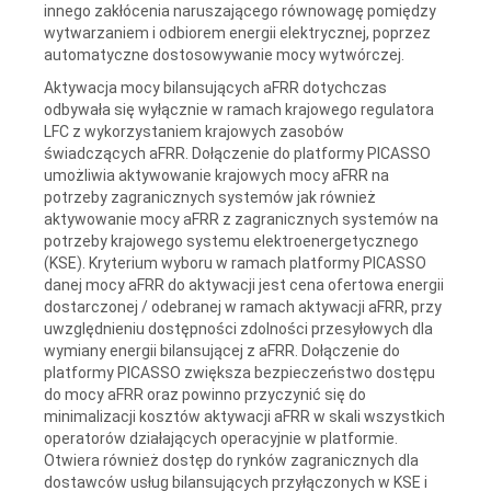
innego zakłócenia naruszającego równowagę pomiędzy
wytwarzaniem i odbiorem energii elektrycznej, poprzez
automatyczne dostosowywanie mocy wytwórczej.
Aktywacja mocy bilansujących aFRR dotychczas
odbywała się wyłącznie w ramach krajowego regulatora
LFC z wykorzystaniem krajowych zasobów
świadczących aFRR. Dołączenie do platformy PICASSO
umożliwia aktywowanie krajowych mocy aFRR na
potrzeby zagranicznych systemów jak również
aktywowanie mocy aFRR z zagranicznych systemów na
potrzeby krajowego systemu elektroenergetycznego
(KSE). Kryterium wyboru w ramach platformy PICASSO
danej mocy aFRR do aktywacji jest cena ofertowa energii
dostarczonej / odebranej w ramach aktywacji aFRR, przy
uwzględnieniu dostępności zdolności przesyłowych dla
wymiany energii bilansującej z aFRR. Dołączenie do
platformy PICASSO zwiększa bezpieczeństwo dostępu
do mocy aFRR oraz powinno przyczynić się do
minimalizacji kosztów aktywacji aFRR w skali wszystkich
operatorów działających operacyjnie w platformie.
Otwiera również dostęp do rynków zagranicznych dla
dostawców usług bilansujących przyłączonych w KSE i