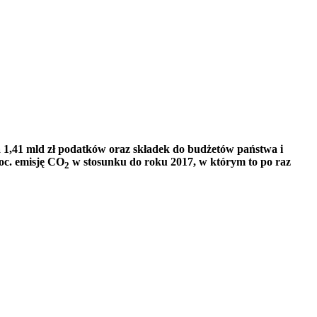
ła 1,41 mld zł podatków oraz składek do budżetów państwa i
oc. emisję CO
w stosunku do roku 2017, w którym to po raz
2