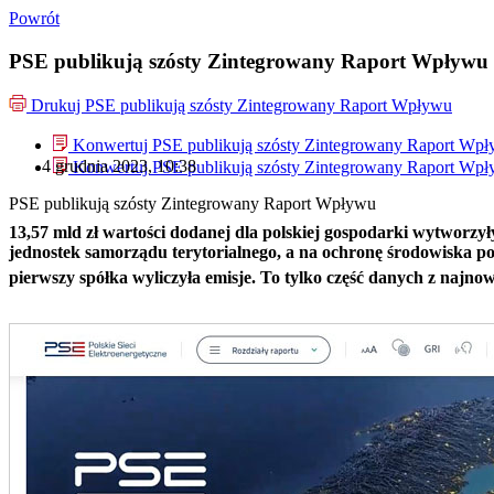
Powrót
PSE publikują szósty Zintegrowany Raport Wpływu
Drukuj
PSE publikują szósty Zintegrowany Raport Wpływu
Konwertuj PSE publikują szósty Zintegrowany Raport Wp
4 grudnia 2023, 10:38
Konwertuj PSE publikują szósty Zintegrowany Raport Wp
PSE publikują szósty Zintegrowany Raport Wpływu
13,57 mld zł wartości dodanej dla polskiej gospodarki wytworzy
jednostek samorządu terytorialnego, a na ochronę środowiska po
pierwszy spółka wyliczyła emisje. To tylko część danych z naj