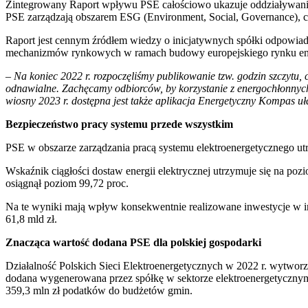
Zintegrowany Raport wpływu PSE całościowo ukazuje oddziaływanie s
PSE zarządzają obszarem ESG (Environment, Social, Governance),
Raport jest cennym źródłem wiedzy o inicjatywnych spółki odpowia
mechanizmów rynkowych w ramach budowy europejskiego rynku energi
–
Na koniec 2022 r. rozpoczęliśmy publikowanie tzw. godzin szczytu, 
odnawialne. Zachęcamy odbiorców, by korzystanie z energochłonnych 
wiosny 2023 r. dostępna jest także aplikacja Energetyczny Kompas uł
Bezpieczeństwo pracy systemu przede wszystkim
PSE w obszarze zarządzania pracą systemu elektroenergetycznego utr
Wskaźnik ciągłości dostaw energii elektrycznej utrzymuje się na p
osiągnął poziom 99,72 proc.
Na te wyniki mają wpływ konsekwentnie realizowane inwestycje w inf
61,8 mld zł.
Znacząca wartość dodana PSE dla polskiej gospodarki
Działalność Polskich Sieci Elektroenergetycznych w 2022 r. wytworzył
dodana wygenerowana przez spółkę w sektorze elektroenergetycznym s
359,3 mln zł podatków do budżetów gmin.