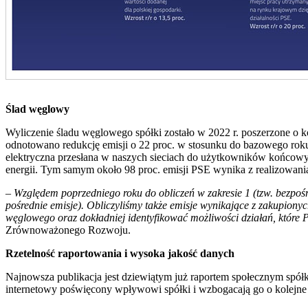
Ślad węglowy
Wyliczenie śladu węglowego spółki zostało w 2022 r. poszerzone o ko
odnotowano redukcję emisji o 22 proc. w stosunku do bazowego roku
elektryczna przesłana w naszych sieciach do użytkowników końcowych
energii. Tym samym około 98 proc. emisji PSE wynika z realizowania
–
Względem poprzedniego roku do obliczeń w zakresie 1 (tzw. bezpośr
pośrednie emisje). Obliczyliśmy także emisje wynikające z zakupion
węglowego oraz dokładniej identyfikować możliwości działań, które
Zrównoważonego Rozwoju.
Rzetelność raportowania i wysoka jakość danych
Najnowsza publikacja jest dziewiątym już raportem społecznym spółk
internetowy poświęcony wpływowi spółki i wzbogacają go o kolejne 