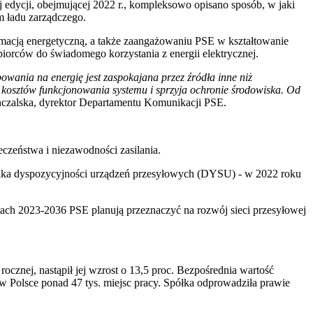
edycji, obejmującej 2022 r., kompleksowo opisano sposób, w jaki
 ładu zarządczego.
macją energetyczną, a także zaangażowaniu PSE w kształtowanie
orców do świadomego korzystania z energii elektrycznej.
bowania na energię jest zaspokajana przez źródła inne niż
a kosztów funkcjonowania systemu i sprzyja ochronie środowiska. Od
zalska, dyrektor Departamentu Komunikacji PSE.
czeństwa i niezawodności zasilania.
źnika dyspozycyjności urządzeń przesyłowych (DYSU) - w 2022 roku
tach 2023-2036 PSE planują przeznaczyć na rozwój sieci przesyłowej
rocznej, nastąpił jej wzrost o 13,5 proc. Bezpośrednia wartość
w Polsce ponad 47 tys. miejsc pracy. Spółka odprowadziła prawie