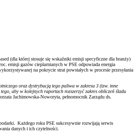
d (dla której stosuje się wskaźniki emisji specyficzne dla branży)
proc. emisji gazów cieplarnianych w PSE odpowiada energia
wykorzystywanej na pokrycie strat powstałych w procesie przesyłania
tniczego oraz dystrybucją tego paliwa w zakresu 3 (tzw. inne
ego, aby w kolejnych raportach rozszerzyć zakres obliczeń śladu
gorzata Jachimowska-Noworyta, pełnomocnik Zarządu ds.
ospodarki. Każdego roku PSE sukcesywnie rozwijają serwis
nia danych i ich czytelności.