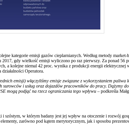
lejne kategorie emisji gazów cieplarnianych. Według metody market-base
 2017, gdy wielkość emisji wyliczono po raz pierwszy. Za ponad 56 
, a kolejne niemal 42 proc. wynika z produkcji energii elektrycznej 
 działalności Operatora.
ednich emisji) włączyliśmy emisje związane z wykorzystaniem paliwa lo
ych surowców i usług oraz dojazdów pracowników do pracy. Dążymy do t
 PSE mogą podjąć na rzecz ograniczania tego wpływu
– podkreśla Mał
i i szóstym, w którym badany jest jej wpływ na otoczenie i rozwój g
elementy, zarówno pod kątem merytorycznym, jak i sposobu prezentowa