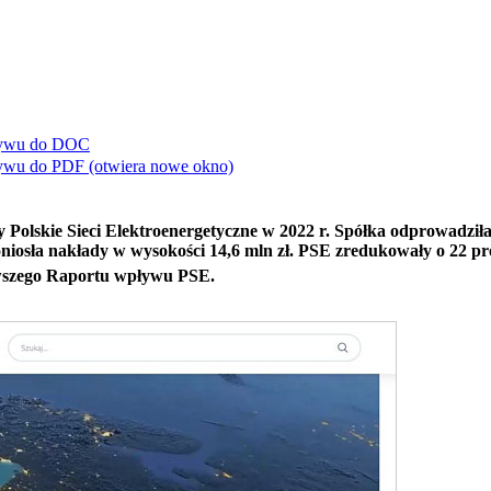
ływu do
DOC
ływu do
PDF
(otwiera nowe okno)
ły Polskie Sieci Elektroenergetyczne w 2022 r. Spółka odprowadzi
niosła nakłady w wysokości 14,6 mln zł. PSE zredukowały o 22 pr
nowszego Raportu wpływu PSE.