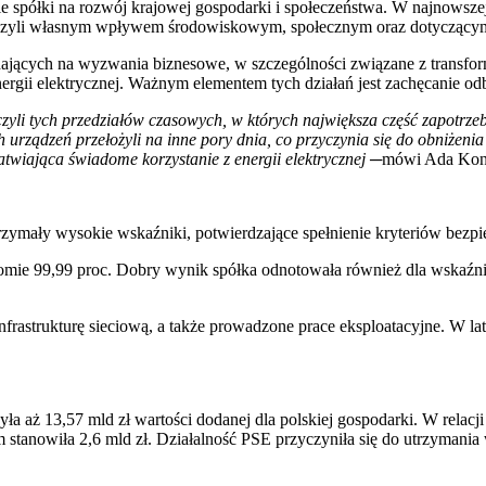
półki na rozwój krajowej gospodarki i społeczeństwa. W najnowszej 
 czyli własnym wpływem środowiskowym, społecznym oraz dotyczącym
dających na wyzwania biznesowe, w szczególności związane z transfor
i elektrycznej. Ważnym elementem tych działań jest zachęcanie odbi
czyli tych przedziałów czasowych, w których największa część zapotrze
urządzeń przełożyli na inne pory dnia, co przyczynia się do obniżeni
atwiająca świadome korzystanie z energii elektrycznej
─
mówi Ada Konc
zymały wysokie wskaźniki, potwierdzające spełnienie kryteriów bezpie
oziomie 99,99 proc. Dobry wynik spółka odnotowała również dla wska
rastrukturę sieciową, a także prowadzone prace eksploatacyjne. W la
a aż 13,57 mld zł wartości dodanej dla polskiej gospodarki. W relacji 
tanowiła 2,6 mld zł. Działalność PSE przyczyniła się do utrzymania 