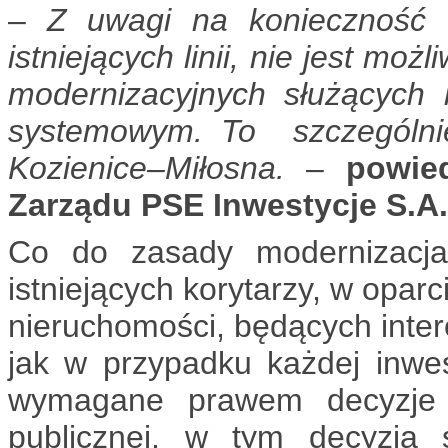
–
Z uwagi na konieczność u
istniejących linii, nie jest mo
modernizacyjnych służących
systemowym. To szczególnie
Kozienice–Miłosna.
–
powie
Zarządu PSE Inwestycje S.A.
Co do zasady modernizacja 
istniejących korytarzy, w oparc
nieruchomości, będących inte
jak w przypadku każdej inwes
wymagane prawem decyzje w
publicznej, w tym decyzja 