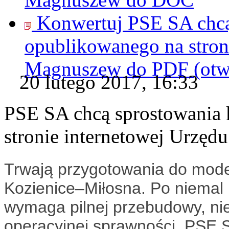
Konwertuj PSE SA chcą
opublikowanego na stron
Magnuszew do
PDF
(ot
20 lutego 2017, 16:33
PSE SA chcą sprostowania
stronie internetowej Urzę
Trwają przygotowania do moderni
Kozienice–Miłosna. Po niemal p
wymaga pilnej przebudowy, nie
operacyjnej sprawności. PSE S