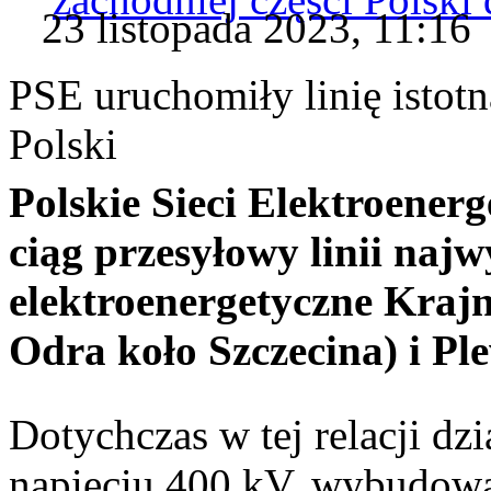
23 listopada 2023, 11:16
PSE uruchomiły linię istotn
Polski
Polskie Sieci Elektroener
ciąg przesyłowy linii najw
elektroenergetyczne Krajn
Odra koło Szczecina) i Pl
Dotychczas w tej relacji dz
napięciu 400 kV, wybudowan