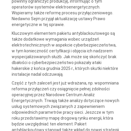
powinny ograniczyć produkcję, informując o tym
operatorów systemów elektroenergetycznych.
Wspieramy także reformę procesu przyłączeniowego.
Niedawno Sejm przyjął aktualizację ustawy Prawo
energetyczne w tej sprawie.
Kluczowym elementem pakietu antyblackoutowego są
także dodatkowe wymagania wobec urządzeń
elektrotechnicznych w aspekcie cyberbezpieczeństwa,
w tym konieczność certyfikacji i objęcia ich nadzorem
wyspecjalizowanych służb. Jak może się skończyć brak
dbałości o cyberbezpieczeństwo pokazały ataki
hakerskie z końca grudnia 2025 r., których skutki niektóre
instalacje nadal odczuwają.
Część z tych zaleceń jest już wdrażana, np. wspomniana
reforma przyłączeń czy osiągnięcie pełnej zdolności
operacyjnej przez Narodowe Centrum Analiz
Energetycznych. Trwają także analizy dotyczące nowych
usług systemowych związanych z zapewnieniem
odpowiednich parametrów pracy sieci. Jeszcze w tym
roku przedstawimy mapę drogową rynku energii, która
będzie uwzględniać ten element. Pakiet
antyblackoutowy stanowił także wkład do nowej strategii