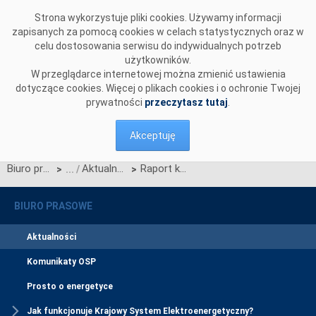
Przejdź do komentarzy
Strona wykorzystuje pliki cookies. Używamy informacji
zapisanych za pomocą cookies w celach statystycznych oraz w
celu dostosowania serwisu do indywidualnych potrzeb
użytkowników.
W przeglądarce internetowej można zmienić ustawienia
dotyczące cookies. Więcej o plikach cookies i o ochronie Twojej
prywatności
przeczytasz tutaj
.
Akceptuję
Biuro prasowe
Aktualności
Raport końcowy o blackoucie na Półwyspie Iberyjskim
>
>
BIURO PRASOWE
Aktualności
Komunikaty OSP
Prosto o energetyce
Jak funkcjonuje Krajowy System Elektroenergetyczny?