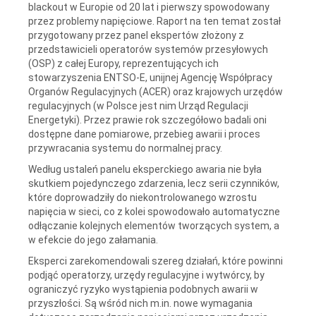
blackout w Europie od 20 lat i pierwszy spowodowany
przez problemy napięciowe. Raport na ten temat został
przygotowany przez panel ekspertów złożony z
przedstawicieli operatorów systemów przesyłowych
(OSP) z całej Europy, reprezentujących ich
stowarzyszenia ENTSO-E, unijnej Agencję Współpracy
Organów Regulacyjnych (ACER) oraz krajowych urzędów
regulacyjnych (w Polsce jest nim Urząd Regulacji
Energetyki). Przez prawie rok szczegółowo badali oni
dostępne dane pomiarowe, przebieg awarii i proces
przywracania systemu do normalnej pracy.
Według ustaleń panelu eksperckiego awaria nie była
skutkiem pojedynczego zdarzenia, lecz serii czynników,
które doprowadziły do niekontrolowanego wzrostu
napięcia w sieci, co z kolei spowodowało automatyczne
odłączanie kolejnych elementów tworzących system, a
w efekcie do jego załamania.
Eksperci zarekomendowali szereg działań, które powinni
podjąć operatorzy, urzędy regulacyjne i wytwórcy, by
ograniczyć ryzyko wystąpienia podobnych awarii w
przyszłości. Są wśród nich m.in. nowe wymagania