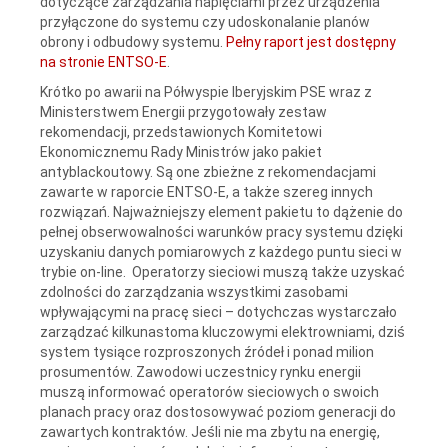
dotyczące zarządzania napięciami przez urządzenia
przyłączone do systemu czy udoskonalanie planów
obrony i odbudowy systemu.
Pełny raport jest dostępny
na stronie ENTSO-E
.
Krótko po awarii na Półwyspie Iberyjskim PSE wraz z
Ministerstwem Energii przygotowały zestaw
rekomendacji, przedstawionych Komitetowi
Ekonomicznemu Rady Ministrów jako pakiet
antyblackoutowy. Są one zbieżne z rekomendacjami
zawarte w raporcie ENTSO-E, a także szereg innych
rozwiązań. Najważniejszy element pakietu to dążenie do
pełnej obserwowalności warunków pracy systemu dzięki
uzyskaniu danych pomiarowych z każdego puntu sieci w
trybie on-line. Operatorzy sieciowi muszą także uzyskać
zdolności do zarządzania wszystkimi zasobami
wpływającymi na pracę sieci – dotychczas wystarczało
zarządzać kilkunastoma kluczowymi elektrowniami, dziś
system tysiące rozproszonych źródeł i ponad milion
prosumentów. Zawodowi uczestnicy rynku energii
muszą informować operatorów sieciowych o swoich
planach pracy oraz dostosowywać poziom generacji do
zawartych kontraktów. Jeśli nie ma zbytu na energię,