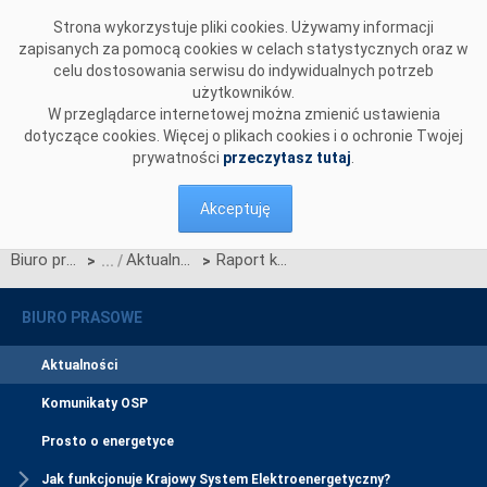
Przejdź do komentarzy
Strona wykorzystuje pliki cookies. Używamy informacji
zapisanych za pomocą cookies w celach statystycznych oraz w
celu dostosowania serwisu do indywidualnych potrzeb
użytkowników.
W przeglądarce internetowej można zmienić ustawienia
dotyczące cookies. Więcej o plikach cookies i o ochronie Twojej
prywatności
przeczytasz tutaj
.
Akceptuję
Biuro prasowe
Aktualności
Raport końcowy UCTE z awarii systemowej w dniu 4 listopada 2006
>
>
BIURO PRASOWE
Aktualności
Komunikaty OSP
Prosto o energetyce
Jak funkcjonuje Krajowy System Elektroenergetyczny?