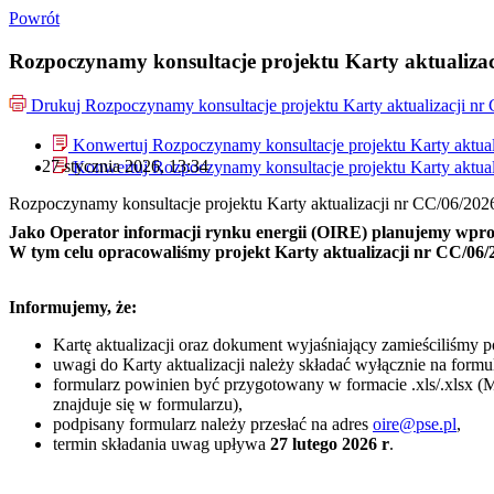
Powrót
Rozpoczynamy konsultacje projektu Karty aktualiz
Drukuj
Rozpoczynamy konsultacje projektu Karty aktualizacji 
Konwertuj Rozpoczynamy konsultacje projektu Karty aktua
27 stycznia 2026, 13:34
Konwertuj Rozpoczynamy konsultacje projektu Karty aktua
Rozpoczynamy konsultacje projektu Karty aktualizacji nr CC/06/2
Jako Operator informacji rynku energii (OIRE) planujemy wprow
W tym celu opracowaliśmy projekt Karty aktualizacji nr CC/06/20
Informujemy, że:
Kartę aktualizacji oraz dokument wyjaśniający
zamieściliśmy p
uwagi do Karty aktualizacji należy składać wyłącznie na formu
formularz powinien być przygotowany w formacie .xls/.xlsx (
znajduje się w formularzu),
podpisany formularz należy przesłać na adres
oire@pse.pl
,
termin składania uwag upływa
27 lutego 2026 r
.