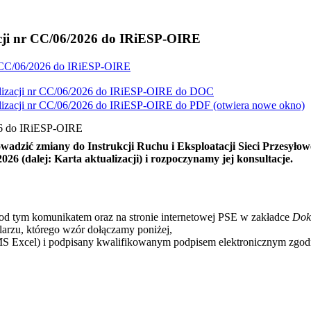
acji nr CC/06/2026 do IRiESP-OIRE
nr CC/06/2026 do IRiESP-OIRE
lizacji nr CC/06/2026 do IRiESP-OIRE do
DOC
lizacji nr CC/06/2026 do IRiESP-OIRE do
PDF
(otwiera nowe okno)
026 do IRiESP-OIRE
adzić zmiany do Instrukcji Ruchu i Eksploatacji Sieci Przesyłowe
26 (dalej: Karta aktualizacji) i rozpoczynamy jej konsultacje.
od tym komunikatem oraz na stronie internetowej PSE
w zakładce
Dok
larzu, którego wzór dołączamy poniżej,
MS Excel) i podpisany kwalifikowanym podpisem elektronicznym zgodni