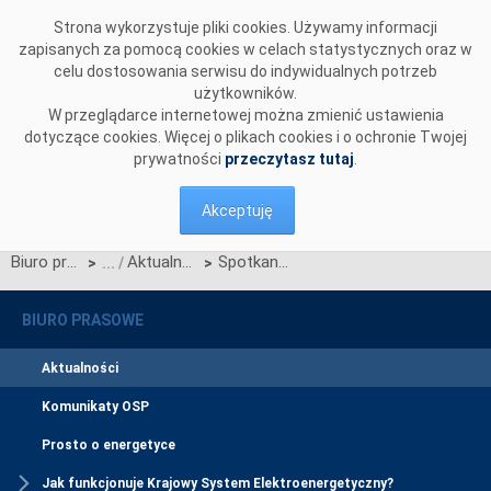
Przejdź do komentarzy
Strona wykorzystuje pliki cookies. Używamy informacji
zapisanych za pomocą cookies w celach statystycznych oraz w
celu dostosowania serwisu do indywidualnych potrzeb
użytkowników.
W przeglądarce internetowej można zmienić ustawienia
dotyczące cookies. Więcej o plikach cookies i o ochronie Twojej
prywatności
przeczytasz tutaj
.
Akceptuję
Biuro prasowe
Aktualności
Spotkanie informacyjne dotyczące procesu przyłączeniowego
>
>
BIURO PRASOWE
Aktualności
Komunikaty OSP
Prosto o energetyce
Jak funkcjonuje Krajowy System Elektroenergetyczny?