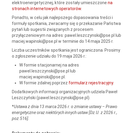
elektroenergetycznej, które zostały umieszczone
na
stronach internetowych operatorów
.
Ponadto, w celu jak najlepszego dopasowania treści i
formuły spotkania, zwracamy się o przekazanie Państwa
pytań lub sugestii związanych z procesem
przyłączeniowym na adres: pawel.leszczynski@pse.pl lub
maciej.wapinski@pse.pl w terminie do 14 maja 2025 r.
Liczba uczestników spotkania jest ograniczona. Prosimy
o zgłoszenie udziału do 19 maja 2026 r.:
W formie stacjonarnej na adres
pawel.leszczynski@pse.pl lub
maciej.wapinski@pse.pl.
W formie zdalnej poprzez
formularz rejestracyjny
.
Dodatkowych informacji organizacyjnych udziela Paweł
Leszczyński (pawel.leszczynski@pse.pl).
*
Ustawa z dnia 13 marca 2026 r. o zmianie ustawy – Prawo
energetyczne oraz niektórych innych ustaw [Dz.U. z 2026 r.,
poz.516].