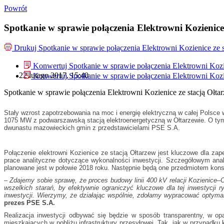
Powrót
Spotkanie w sprawie połączenia Elektrowni Kozienice 
Drukuj
Spotkanie w sprawie połączenia Elektrowni Kozienice ze 
Konwertuj Spotkanie w sprawie połączenia Elektrowni Kozie
22 lutego 2017, 15:40
Konwertuj Spotkanie w sprawie połączenia Elektrowni Kozie
Spotkanie w sprawie połączenia Elektrowni Kozienice ze stacją Ołta
Stały wzrost zapotrzebowania na moc i energię elektryczną w całej Polsc
1075 MW z podwarszawską stacją elektroenergetyczną w Ołtarzewie. O tym, 
dwunastu mazowieckich gmin z przedstawicielami PSE S.A.
Połączenie elektrowni Kozienice ze stacją Ołtarzew jest kluczowe dla zap
prace analityczne dotyczące wykonalności inwestycji. Szczegółowym ana
planowane jest w połowie 2018 roku. Następnie będą one przedmiotem konsu
– Zdajemy sobie sprawę, że proces budowy linii 400 kV relacji Kozienice–
wszelkich starań, by efektywnie ograniczyć kluczowe dla tej inwestycj
inwestycji. Wierzymy, że działając wspólnie, zdołamy wypracować optymal
prezes PSE S.A.
Realizacja inwestycji odbywać się będzie w sposób transparentny, w opa
mieszkających w pobliżu infrastruktury przesyłowej. Tak, jak w przypadk