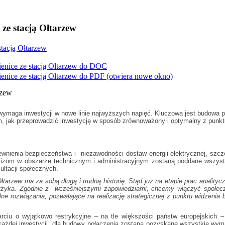
ze stacją Ołtarzew
stacją Ołtarzew
nice ze stacją Ołtarzew do
DOC
nice ze stacją Ołtarzew do
PDF
(otwiera nowe okno)
rzew
e wymaga inwestycji w nowe linie najwyższych napięć. Kluczowa jest budowa
jak przeprowadzić inwestycję w sposób zrównoważony i optymalny z punktu w
ewnienia bezpieczeństwa i niezawodności dostaw energii elektrycznej, szcze
lizom w obszarze technicznym i administracyjnym zostaną poddane wszystk
ltacji społecznych.
Ołtarzew ma za sobą długą i trudną historię. Stąd już na etapie prac analit
i ryzyka. Zgodnie z wcześniejszymi zapowiedziami, chcemy włączyć społec
ne rozwiązania, pozwalające na realizację strategicznej z punktu widzenia
rciu o wyjątkowo restrykcyjne – na tle większości państw europejskich –
u każdej inwestycji, dla budowy połączenia zostaną pozyskane wszystkie wy