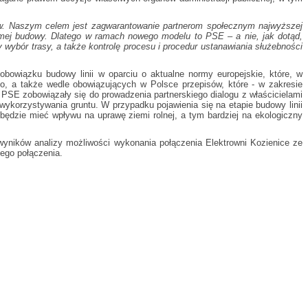
zew. Naszym celem jest zagwarantowanie partnerom społecznym najwyższej
samej budowy. Dlatego w ramach nowego modelu to PSE – a nie, jak dotąd,
ybór trasy, a także kontrolę procesu i procedur ustanawiania służebności
obowiązku budowy linii w oparciu o aktualne normy europejskie, które, w
, a także wedle obowiązujących w Polsce przepisów, które - w zakresie
PSE zobowiązały się do prowadzenia partnerskiego dialogu z właścicielami
ykorzystywania gruntu. W przypadku pojawienia się na etapie budowy linii
 będzie mieć wpływu na uprawę ziemi rolnej, a tym bardziej na ekologiczny
yników analizy możliwości wykonania połączenia Elektrowni Kozienice ze
tego połączenia.