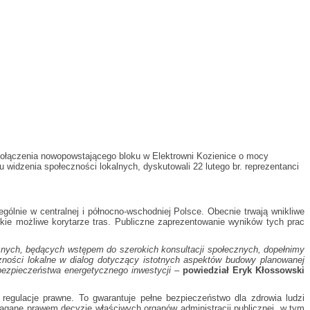
 połączenia nowopowstającego bloku w Elektrowni Kozienice o mocy
idzenia społeczności lokalnych, dyskutowali 22 lutego br. reprezentanci
gólnie w centralnej i północno-wschodniej Polsce. Obecnie trwają wnikliwe
ie możliwe korytarze tras. Publiczne zaprezentowanie wyników tych prac
ycznych, będących wstępem do szerokich konsultacji społecznych, dopełnimy
zności lokalne w dialog dotyczący istotnych aspektów budowy planowanej
 bezpieczeństwa energetycznego inwestycji –
powiedział Eryk Kłossowski
 regulacje prawne. To gwarantuje pełne bezpieczeństwo dla zdrowia ludzi
magane prawem decyzje właściwych organów administracji publicznej, w tym