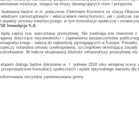
aństwowe instytucje, stojące na straży obowiązujących norm i przepisów.
 budowana będzie m.in. połaczenie Elektrowni Kozienice ze stacją Ołtar
gu z władzami samorządowymi i właścicielami nieruchomości, jak i podczas 
pekty procesu inwestycyjnego, w tym konsultacje społeczne i ostateczny w
SE Inwestycje S.A.
będą zapisy tzw. specustawy przesyłowej. Nie zwalniają one inwestora z 
gania dotyczące niezawodności i zapewnienia bezpieczeństwa publicznego
tromagnetycznego - należą do najbardziej wymagających w Europie. Ponadto, 
bezpieczy notarialna umowa cywilnoprawna, szczegółowo określająca zasady w
zkodowanie. W trakcie eksploatacji bliskość infrastruktury przesyłowej nie
 etapem dialogu będzie dokonanie w I połowie 2018 roku wstępnej oceny w
 - przeprowadzenie konsultacji społecznych i wybór optymalnego wariantu dla 
poinformowane wszystkie zainteresowane gminy.