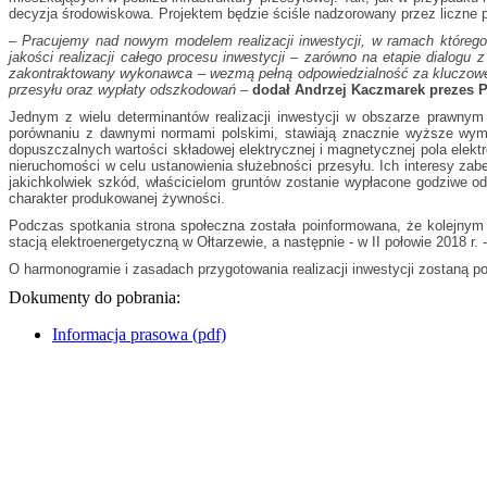
decyzja środowiskowa. Projektem będzie ściśle nadzorowany przez liczne p
– Pracujemy nad nowym modelem realizacji inwestycji, w ramach którego
jakości realizacji całego procesu inwestycji – zarówno na etapie dialo
zakontraktowany wykonawca – wezmą pełną odpowiedzialność za kluczowe as
przesyłu oraz wypłaty odszkodowań –
dodał Andrzej Kaczmarek prezes P
Jednym z wielu determinantów realizacji inwestycji w obszarze prawnym 
porównaniu z dawnymi normami polskimi, stawiają znacznie wyższe wyma
dopuszczalnych wartości składowej elektrycznej i magnetycznej pola elek
nieruchomości w celu ustanowienia służebności przesyłu. Ich interesy za
jakichkolwiek szkód, właścicielom gruntów zostanie wypłacone godziwe ods
charakter produkowanej żywności.
Podczas spotkania strona społeczna została poinformowana, że kolejnym
stacją elektroenergetyczną w Ołtarzewie, a następnie - w II połowie 2018 r.
O harmonogramie i zasadach przygotowania realizacji inwestycji zostaną 
Dokumenty do pobrania:
Informacja prasowa (pdf)