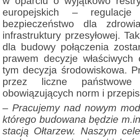
w oparciu o wyjątkowo restr
europejskich – regulacj
bezpieczeństwo dla zdrowi
infrastruktury przesyłowej. Ta
dla budowy połączenia zost
prawem decyzje właściwych o
tym decyzja środowiskowa. P
przez liczne państwowe 
obowiązujących norm i przepi
– Pracujemy nad nowym model
którego budowana będzie m.in.
stacją Ołtarzew. Naszym cel