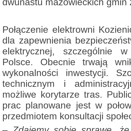
dwunastu mazowieckich gmin z
Połączenie elektrowni Kozieni
dla zapewnienia bezpieczeńs
elektrycznej, szczególnie w
Polsce. Obecnie trwają wni
wykonalności inwestycji. S
technicznym i administrac
możliwe korytarze tras. Publ
prac planowane jest w poło
przedmiotem konsultacji społe
– Zdajemy sobie sprawę, że 