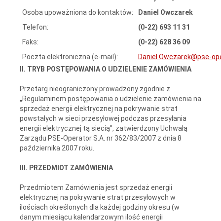
Osoba upoważniona do kontaktów:
Daniel Owczarek
Telefon:
(0-22) 693 11 31
Faks:
(0-22) 628 36 09
Poczta elektroniczna (e-mail):
Daniel.Owczarek@pse-ope
II. TRYB POSTĘPOWANIA O UDZIELENIE ZAMÓWIENIA
Przetarg nieograniczony prowadzony zgodnie z
„Regulaminem postępowania o udzielenie zamówienia na
sprzedaż energii elektrycznej na pokrywanie strat
powstałych w sieci przesyłowej podczas przesyłania
energii elektrycznej tą siecią”, zatwierdzony Uchwałą
Zarządu PSE-Operator S.A. nr 362/83/2007 z dnia 8
października 2007 roku.
III. PRZEDMIOT ZAMÓWIENIA
Przedmiotem Zamówienia jest sprzedaż energii
elektrycznej na pokrywanie strat przesyłowych w
ilościach określonych dla każdej godziny okresu (w
danym miesiącu kalendarzowym ilość energii