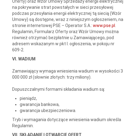
Oferty) oraz Wzór Umowy Sprzedaży energii elektrycznej
na pokrywanie strat powstałych w sieci przesyłowej
podczas przesyłania energii elektrycznej tą siecią (Wzór
Umowy) są dostępne, wraz z niniejszym ogłoszeniem, na
stronie internetowej PSE – Operator S.A.:
www.pse.pl
.
Regulamin, Formularz Oferty oraz Wzór Umowy można
również otrzymać bezpłatnie u Zamawiającego, pod
adresem wskazanym w pkt I. ogłoszenia, w pokoju nr
609-2.
VI. WADIUM
Zamawiający wymaga wniesienia wadium w wysokości 3
000 000 zł (słownie złotych: trzy miliony).
Dopuszczalnymi formami składania wadium są:
pieniądz,
gwarancja bankowa,
gwarancja ubezpieczeniowa.
Tryb i wymagania dotyczące wniesienia wadium określa
Regulamin.
VII. SKŁADANIE I OTWARCIE OFERT