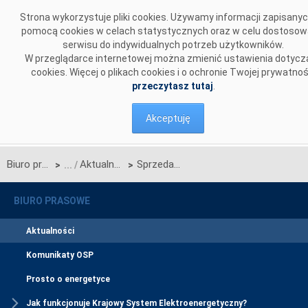
Przejdź do komentarzy
Strona wykorzystuje pliki cookies. Używamy informacji zapisany
pomocą cookies w celach statystycznych oraz w celu dostosow
serwisu do indywidualnych potrzeb użytkowników.
W przeglądarce internetowej można zmienić ustawienia dotycz
cookies. Więcej o plikach cookies i o ochronie Twojej prywatnoś
przeczytasz tutaj
.
Akceptuję
Biuro prasowe
Aktualności
Sprzedaż energii elektrycznej na pokrywanie strat przesyłowych
>
>
BIURO PRASOWE
Aktualności
Komunikaty OSP
Prosto o energetyce
Jak funkcjonuje Krajowy System Elektroenergetyczny?