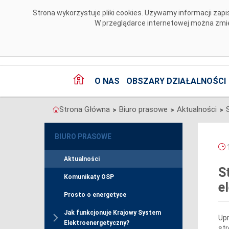
Przejdź do komentarzy
Strona wykorzystuje pliki cookies. Używamy informacji za
W przeglądarce internetowej można zmien
O NAS
OBSZARY DZIAŁALNOŚCI
Strona Główna
Biuro prasowe
Aktualności
>
>
>
BIURO PRASOWE
1
Aktualności
S
Komunikaty OSP
e
Prosto o energetyce
Jak funkcjonuje Krajowy System
Upr
Elektroenergetyczny?
str