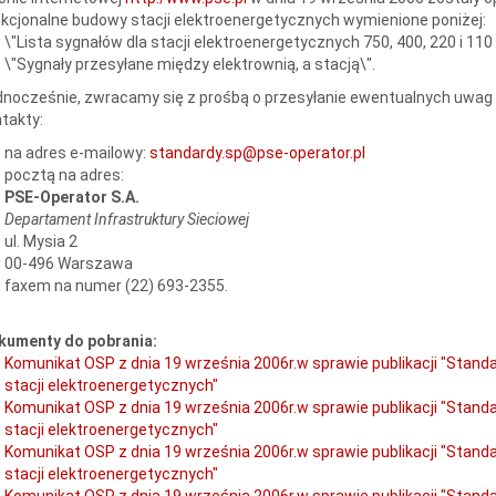
kcjonalne budowy stacji elektroenergetycznych wymienione poniżej:
\"Lista sygnałów dla stacji elektroenergetycznych 750, 400, 220 i 110 
\"Sygnały przesyłane między elektrownią, a stacją\".
nocześnie, zwracamy się z prośbą o przesyłanie ewentualnych uwag
takty:
na adres e-mailowy:
standardy.sp@pse-operator.pl
pocztą na adres:
PSE-Operator S.A.
Departament Infrastruktury Sieciowej
ul. Mysia 2
00-496 Warszawa
faxem na numer (22) 693-2355.
kumenty do pobrania:
Komunikat OSP z dnia 19 września 2006r.w sprawie publikacji "Stan
stacji elektroenergetycznych"
Komunikat OSP z dnia 19 września 2006r.w sprawie publikacji "Stan
stacji elektroenergetycznych"
Komunikat OSP z dnia 19 września 2006r.w sprawie publikacji "Stan
stacji elektroenergetycznych"
Komunikat OSP z dnia 19 września 2006r.w sprawie publikacji "Stan