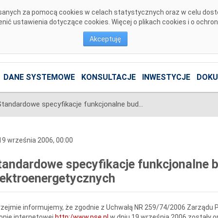
pisanych za pomocą cookies w celach statystycznych oraz w celu dos
ić ustawienia dotyczące cookies. Więcej o plikach cookies i o ochro
Akceptuję
DANE SYSTEMOWE
KONSULTACJE
INWESTYCJE
DOKU
Standardowe specyfikacje funkcjonalne budowy stacji elektroenergetycznych
9 września 2006, 00:00
tandardowe specyfikacje funkcjonalne b
lektroenergetycznych
zejmie informujemy, że zgodnie z Uchwałą NR 259/74/2006 Zarządu
P
onie internetowej
http:/www.pse.pl
w dniu 19 września 2006 zostały 