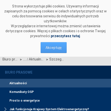
Przejdź do komentarzy
Strona wykorzystuje pliki cookies. Używamy informacji
zapisanych za pomocą cookies w celach statystycznych oraz w
celu dostosowania serwisu do indywidualnych potrzeb
użytkowników.
W przeglądarce internetowej można zmienić ustawienia
dotyczące cookies. Więcej o plikach cookies i o ochronie Twojej
prywatności
przeczytasz tutaj
.
Akceptuję
Biuro prasowe
Aktualności
Szczegółowy harmonogram aukcji głównej na rok 2027
>
>
BIURO PRASOWE
Aktualności
Komunikaty OSP
Prosto o energetyce
Jak funkcjonuje Krajowy System Elektroenergetyczny?