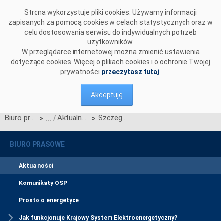
Przejdź do komentarzy
Strona wykorzystuje pliki cookies. Używamy informacji
zapisanych za pomocą cookies w celach statystycznych oraz w
celu dostosowania serwisu do indywidualnych potrzeb
użytkowników.
W przeglądarce internetowej można zmienić ustawienia
dotyczące cookies. Więcej o plikach cookies i o ochronie Twojej
prywatności
przeczytasz tutaj
.
Akceptuję
Biuro prasowe
Aktualności
Szczegółowy harmonogram aukcji głównej na rok 2029
>
>
BIURO PRASOWE
Aktualności
Komunikaty OSP
Prosto o energetyce
Jak funkcjonuje Krajowy System Elektroenergetyczny?