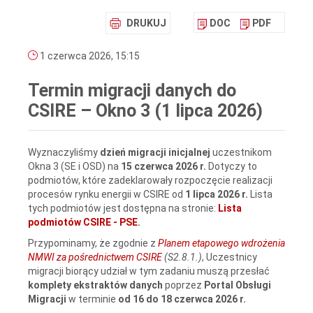
DRUKUJ
DOC
PDF
1 czerwca 2026, 15:15
Termin migracji danych do
CSIRE – Okno 3 (1 lipca 2026)
Wyznaczyliśmy
dzień migracji inicjalnej
uczestnikom
Okna 3 (SE i OSD)
na
15 czerwca 2026 r.
Dotyczy to
podmiotów, które zadeklarowały rozpoczęcie realizacji
procesów rynku energii w CSIRE od
1 lipca 2026 r.
Lista
tych podmiotów jest dostępna na stronie:
Lista
podmiotów CSIRE - PSE
.
Przypominamy, że zgodnie z
Planem etapowego wdrożenia
NMWI za pośrednictwem CSIRE
(S2.8.1.)
, Uczestnicy
migracji biorący udział w tym zadaniu muszą przesłać
komplety ekstraktów danych
poprzez
Portal Obsługi
Migracji
w terminie
od 16 do 18 czerwca 2026 r.