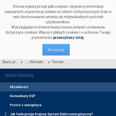
Przejdź do komentarzy
Strona wykorzystuje pliki cookies. Używamy informacji
zapisanych za pomocą cookies w celach statystycznych oraz w
celu dostosowania serwisu do indywidualnych potrzeb
użytkowników.
W przeglądarce internetowej można zmienić ustawienia
dotyczące cookies. Więcej o plikach cookies i o ochronie Twojej
prywatności
przeczytasz tutaj
.
Akceptuję
Biuro prasowe
Aktualności
Termin migracji danych do CSIRE – Okno 3 (1 lipca 2026)
>
>
BIURO PRASOWE
Aktualności
Komunikaty OSP
Prosto o energetyce
Jak funkcjonuje Krajowy System Elektroenergetyczny?