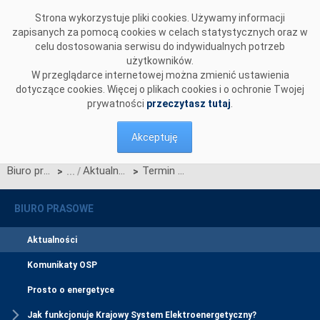
Przejdź do komentarzy
Strona wykorzystuje pliki cookies. Używamy informacji
zapisanych za pomocą cookies w celach statystycznych oraz w
celu dostosowania serwisu do indywidualnych potrzeb
użytkowników.
W przeglądarce internetowej można zmienić ustawienia
dotyczące cookies. Więcej o plikach cookies i o ochronie Twojej
prywatności
przeczytasz tutaj
.
Akceptuję
Biuro prasowe
Aktualności
Termin migracji danych do CSIRE – Okno 3 (1 lipca 2026)
>
>
BIURO PRASOWE
Aktualności
Komunikaty OSP
Prosto o energetyce
Jak funkcjonuje Krajowy System Elektroenergetyczny?