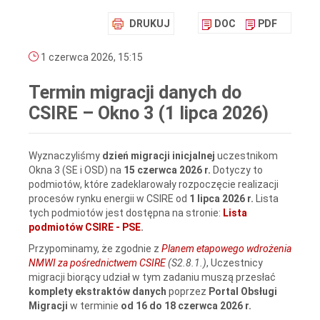
DRUKUJ
DOC
PDF
1 czerwca 2026, 15:15
Termin migracji danych do
CSIRE – Okno 3 (1 lipca 2026)
Wyznaczyliśmy
dzień migracji inicjalnej
uczestnikom
Okna 3 (SE i OSD)
na
15 czerwca 2026 r.
Dotyczy to
podmiotów, które zadeklarowały rozpoczęcie realizacji
procesów rynku energii w CSIRE od
1 lipca 2026 r.
Lista
tych podmiotów jest dostępna na stronie:
Lista
podmiotów CSIRE - PSE
.
Przypominamy, że zgodnie z
Planem etapowego wdrożenia
NMWI za pośrednictwem CSIRE
(S2.8.1.)
, Uczestnicy
migracji biorący udział w tym zadaniu muszą przesłać
komplety ekstraktów danych
poprzez
Portal Obsługi
Migracji
w terminie
od 16 do 18 czerwca 2026 r.