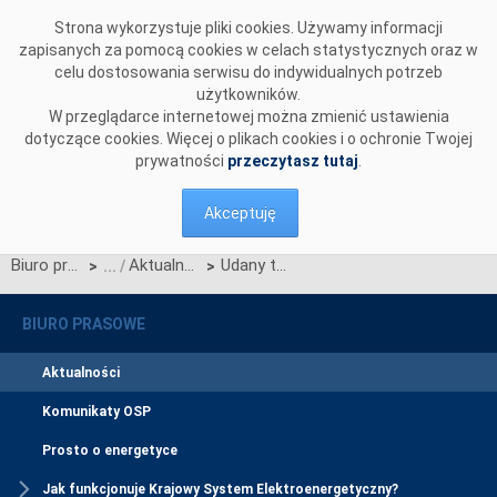
Przejdź do komentarzy
Strona wykorzystuje pliki cookies. Używamy informacji
zapisanych za pomocą cookies w celach statystycznych oraz w
celu dostosowania serwisu do indywidualnych potrzeb
użytkowników.
W przeglądarce internetowej można zmienić ustawienia
dotyczące cookies. Więcej o plikach cookies i o ochronie Twojej
prywatności
przeczytasz tutaj
.
Akceptuję
Biuro prasowe
Aktualności
Udany test integracji systemów informatycznych z CSIRE
>
>
BIURO PRASOWE
Aktualności
Komunikaty OSP
Prosto o energetyce
Jak funkcjonuje Krajowy System Elektroenergetyczny?