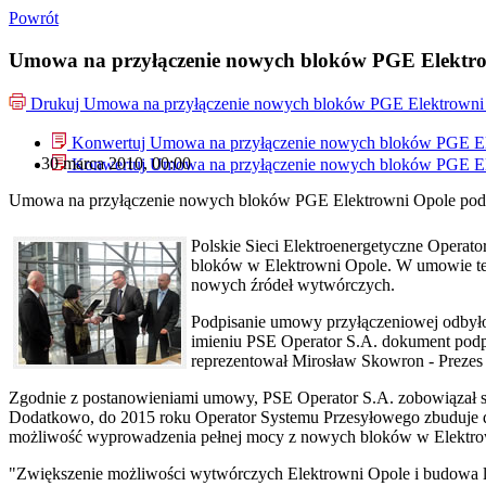
Powrót
Umowa na przyłączenie nowych bloków PGE Elektro
Drukuj
Umowa na przyłączenie nowych bloków PGE Elektrowni 
Konwertuj Umowa na przyłączenie nowych bloków PGE El
30 marca 2010, 00:00
Konwertuj Umowa na przyłączenie nowych bloków PGE El
Umowa na przyłączenie nowych bloków PGE Elektrowni Opole pod
Polskie Sieci Elektroenergetyczne Opera
bloków w Elektrowni Opole. W umowie tej
nowych źródeł wytwórczych.
Podpisanie umowy przyłączeniowej odbyło 
imieniu PSE Operator S.A. dokument podp
reprezentował Mirosław Skowron - Prezes 
Zgodnie z postanowieniami umowy, PSE Operator S.A. zobowiązał się
Dodatkowo, do 2015 roku Operator Systemu Przesyłowego zbuduje dwut
możliwość wyprowadzenia pełnej mocy z nowych bloków w Elektrow
"Zwiększenie możliwości wytwórczych Elektrowni Opole i budowa li