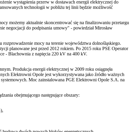
ożenie wystąpienia przerw w dostawach energii elektrycznej do
owanych technologii w pobliżu tej linii będzie możliwość
cy możemy aktualnie skoncentrować się na finalizowaniu przetargu
ie negocjacji do podpisania umowy" - powiedział Mirosław
lu rozprowadzenie mocy na terenie województwa dolnośląskiego.
tycji planowane jest przed 2012 rokiem. Po 2015 roku PSE Operator
ce - Blachownia z napięcia 220 kV na 400 kV.
nym. Produkcja energii elektrycznej w 2009 roku osiągnęła
nych Elektrowni Opole jest wykorzystywana jako źródło ważnych
ug systemowych. Moc zainstalowana PGE Elektrowni Opole S.A. na
dzania obejmującego następujące obszary:
),
ocząć budowa dwóch nowych bloków energetycznych.