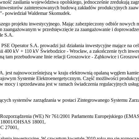
ewność zasilania województwa opolskiego, jednocześnie zredukują zagr
inwestorów zainteresowanych budową zakładów produkcyjnych zaawans
ci"- powiedział Waldemar Skomudek.
ego projektu inwestycyjnego. Mając zabezpieczony odbiór nowych mo
kim zaangażowanym w przedsięwzięcie za zaangażowanie i doprowadzen
le S.A.
PSE Operator S.A. prowadzi już działania inwestycyjne mające na ce
ii 400 kV + 110 kV Świebodzice - Wrocław, a zakończenie tych inwes
 tam przebudowane linie relacji Groszowice - Ząbkowice i Groszowi
 jest najnowocześniejszą w kraju elektrownią opalaną węglem kamien
ajowym Systemie Elektroenergetycznym. Część możliwości produkcyj
rw mocy i sprzedawana jest w ramach świadczenia regulacyjnych usł
ących systemów zarządzania w postaci Zintegrowanego Systemu Zarzą
Rozporządzenia (WE) Nr 761/2001 Parlamentu Europejskiego (EMAS
-N 18001/OHSAS 18001,
EC 27001,
.
 działania inwestycyjne. W czwartym kwartale 2010 roku ma się rozp