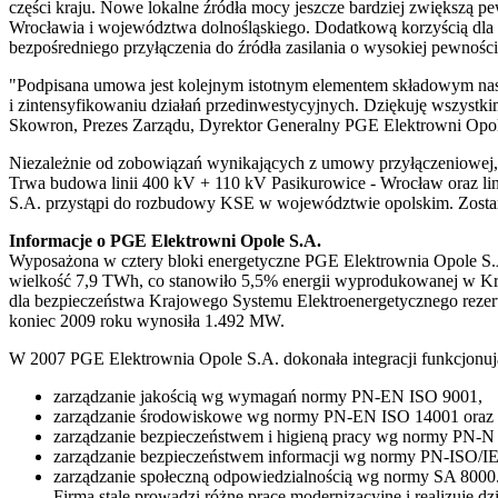
części kraju. Nowe lokalne źródła mocy jeszcze bardziej zwiększą p
Wrocławia i województwa dolnośląskiego. Dodatkową korzyścią dla 
bezpośredniego przyłączenia do źródła zasilania o wysokiej pewnoś
"Podpisana umowa jest kolejnym istotnym elementem składowym nasz
i zintensyfikowaniu działań przedinwestycyjnych. Dziękuję wszyst
Skowron, Prezes Zarządu, Dyrektor Generalny PGE Elektrowni Opo
Niezależnie od zobowiązań wynikających z umowy przyłączeniowej, 
Trwa budowa linii 400 kV + 110 kV Pasikurowice - Wrocław oraz lin
S.A. przystąpi do rozbudowy KSE w województwie opolskim. Zostaną
Informacje o PGE Elektrowni Opole S.A.
Wyposażona w cztery bloki energetyczne PGE Elektrownia Opole S.A.
wielkość 7,9 TWh, co stanowiło 5,5% energii wyprodukowanej w Kr
dla bezpieczeństwa Krajowego Systemu Elektroenergetycznego reze
koniec 2009 roku wynosiła 1.492 MW.
W 2007 PGE Elektrownia Opole S.A. dokonała integracji funkcjonuj
zarządzanie jakością wg wymagań normy PN-EN ISO 9001,
zarządzanie środowiskowe wg normy PN-EN ISO 14001 oraz 
zarządzanie bezpieczeństwem i higieną pracy wg normy PN
zarządzanie bezpieczeństwem informacji wg normy PN-ISO/I
zarządzanie społeczną odpowiedzialnością wg normy SA 8000
Firma stale prowadzi różne prace modernizacyjne i realizuje