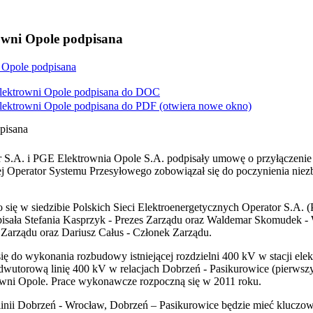
wni Opole podpisana
Opole podpisana
ektrowni Opole podpisana do
DOC
ektrowni Opole podpisana do
PDF
(otwiera nowe okno)
pisana
tor S.A. i PGE Elektrownia Opole S.A. podpisały umowę o przyłączen
 Operator Systemu Przesyłowego zobowiązał się do poczynienia nie
się w siedzibie Polskich Sieci Elektroenergetycznych Operator S.A.
isała Stefania Kasprzyk - Prezes Zarządu oraz Waldemar Skomudek - 
Zarządu oraz Dariusz Całus - Członek Zarządu.
 do wykonania rozbudowy istniejącej rozdzielni 400 kV w stacji elek
orową linię 400 kV w relacjach Dobrzeń - Pasikurowice (pierwszy tor
ni Opole. Prace wykonawcze rozpoczną się w 2011 roku.
nii Dobrzeń - Wrocław, Dobrzeń – Pasikurowice będzie mieć kluczow